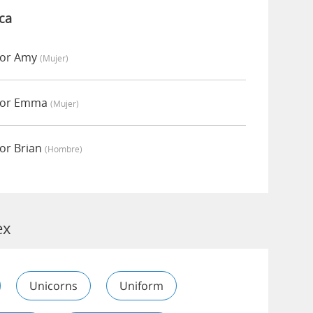
ca
por Amy
(mujer)
 por Emma
(mujer)
or Brian
(hombre)
ex
Unicorns
Uniform