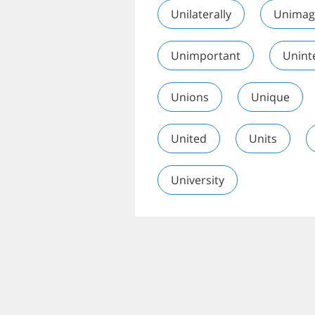
Unilaterally
Unimag
Unimportant
Uninte
Unions
Unique
United
Units
University