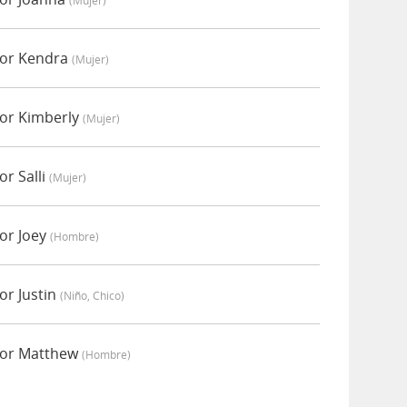
(mujer)
por Kendra
(mujer)
por Kimberly
(mujer)
or Salli
(mujer)
or Joey
(hombre)
or Justin
(niño, Chico)
por Matthew
(hombre)