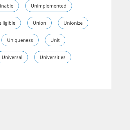
inable
Unimplemented
lligible
Union
Unionize
Uniqueness
Unit
Universal
Universities