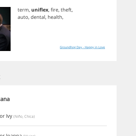
term
,
uniflex
,
fire
,
theft
,
auto
,
dental
,
health
,
Groundhog Day - Happy in Love
x
cana
or Ivy
(niño, Chica)
por Joanna