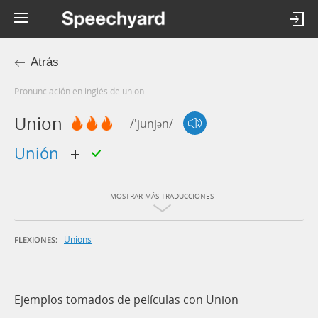
Atrás
Pronunciación en inglés de union
Union
/'junjən/
unión
MOSTRAR MÁS TRADUCCIONES
Unions
FLEXIONES:
Ejemplos tomados de películas con Union