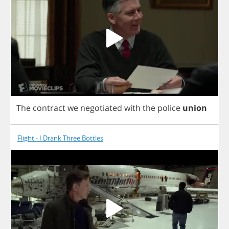
The
contract
we
negotiated
with
the
police
union
Flight - I Drank Three Bottles