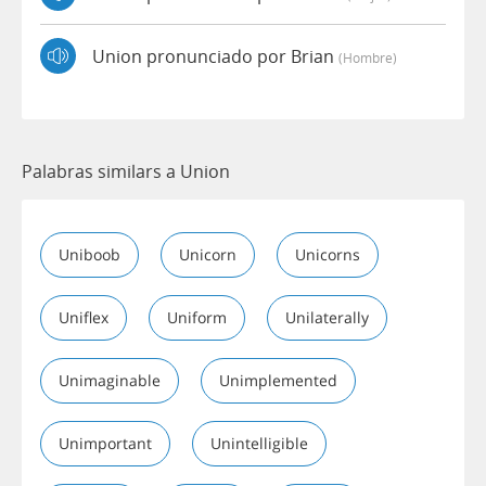
Union pronunciado por Brian
(hombre)
Palabras similars a Union
Uniboob
Unicorn
Unicorns
Uniflex
Uniform
Unilaterally
Unimaginable
Unimplemented
Unimportant
Unintelligible