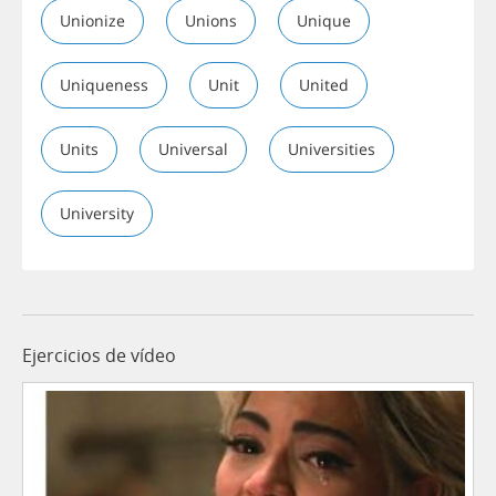
Unionize
Unions
Unique
Uniqueness
Unit
United
Units
Universal
Universities
University
Ejercicios de vídeo