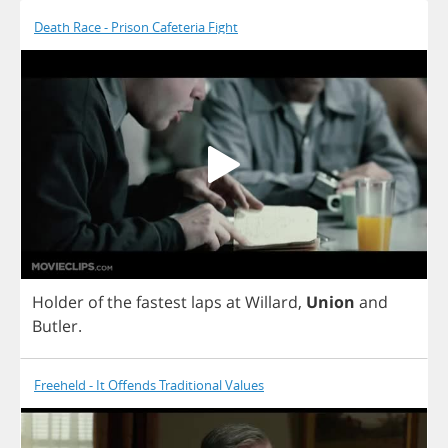
Death Race - Prison Cafeteria Fight
Holder
of
the
fastest
laps
at
Willard
,
Union
and
Butler
.
Freeheld - It Offends Traditional Values