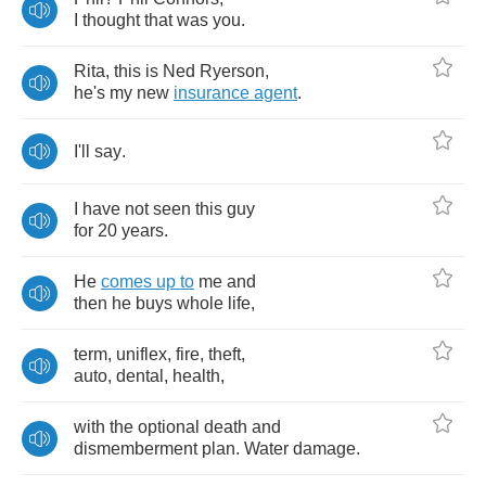
I
thought
that
was
you
.
Rita
,
this
is
Ned
Ryerson
,
he's
my
new
insurance
agent
.
I'll
say
.
I
have
not
seen
this
guy
for
20
years
.
He
comes
up
to
me
and
then
he
buys
whole
life
,
term
,
uniflex
,
fire
,
theft
,
auto
,
dental
,
health
,
with
the
optional
death
and
dismemberment
plan
.
Water
damage
.