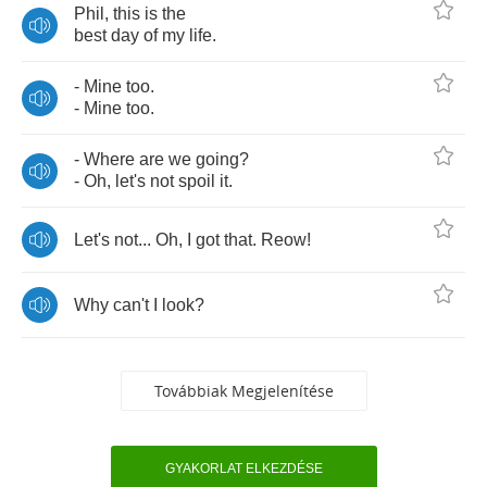
Phil
,
this
is
the
best
day
of
my
life
.
-
Mine
too
.
-
Mine
too
.
-
Where
are
we
going
?
-
Oh
,
let's
not
spoil
it
.
Let's
not
...
Oh
,
I
got
that
.
Reow
!
Why
can't
I
look
?
Továbbiak Megjelenítése
GYAKORLAT ELKEZDÉSE