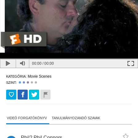
00:00
/
00:00
Movie Scenes
KATEGÓRIA:
SZINT:
VIDEÓ FORGATÓKÖNYV
TANULMÁNYOZANDÓ SZAVAK
Phil
?
Phil
Connors
,