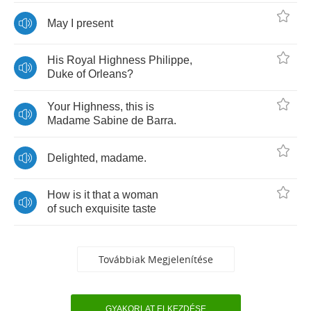
May
I
present
His
Royal
Highness
Philippe
,
Duke
of
Orleans
?
Your
Highness
,
this
is
Madame
Sabine
de
Barra
.
Delighted
,
madame
.
How
is
it
that
a
woman
of
such
exquisite
taste
Továbbiak Megjelenítése
GYAKORLAT ELKEZDÉSE