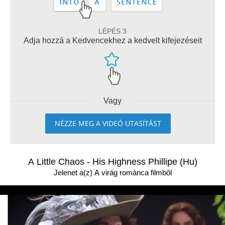
LÉPÉS 3
Adja hozzá a Kedvencekhez a kedvelt kifejezéseit
Vagy
NÉZZE MEG A VIDEÓ UTASÍTÁST
A Little Chaos - His Highness Phillipe (Hu)
Jelenet a(z) A virág románca filmből