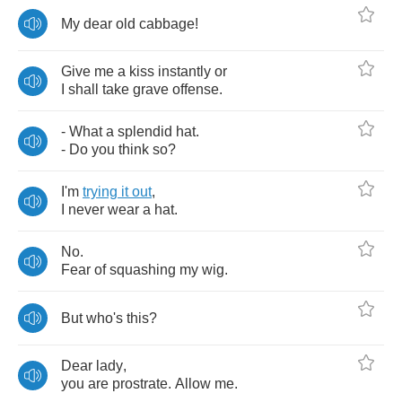
My
dear
old
cabbage
!
Give
me
a
kiss
instantly
or
I
shall
take
grave
offense
.
-
What
a
splendid
hat
.
-
Do
you
think
so
?
I'm
trying
it
out
,
I
never
wear
a
hat
.
No
.
Fear
of
squashing
my
wig
.
But
who's
this
?
Dear
lady
,
you
are
prostrate
.
Allow
me
.