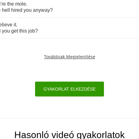
're
the
mole
.
e
hell
hired
you
anyway
?
elieve
it
.
d
you
get
this
job
?
Továbbiak Megjelenítése
GYAKORLAT ELKEZDÉSE
Hasonló videó gyakorlatok