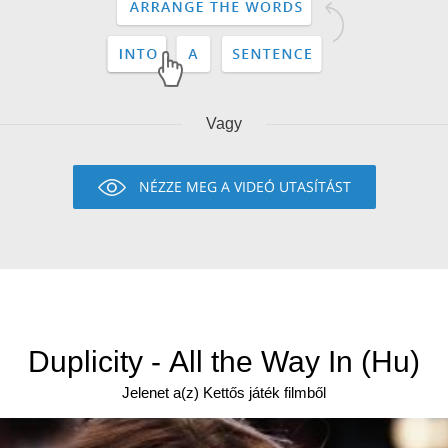
Vagy
NÉZZE MEG A VIDEÓ UTASÍTÁST
Duplicity - All the Way In (Hu)
Jelenet a(z) Kettős játék filmből