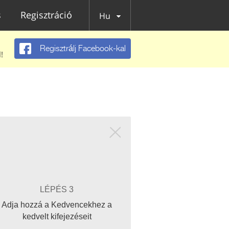
s
Regisztráció
Hu
Regisztrálj Facebook-kal
!
LÉPÉS 3
Adja hozzá a Kedvencekhez a
kedvelt kifejezéseit