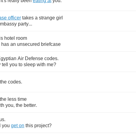
it's
really
been
eating
at
you
.
ase
officer
takes
a
strange
girl
embassy
party
...
is
hotel
room
has
an
unsecured
briefcase
gyptian
Air
Defense
codes
.
y
tell
you
to
sleep
with
me
?
the
codes
.
the
less
time
th
you
,
the
better
.
us
.
d
you
get
on
this
project
?