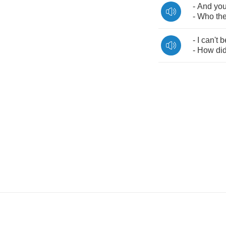
-
And
you
-
Who
th
-
I
can't
b
-
How
di