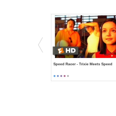
tical Twins
Speed Racer - Trixie Meets Speed