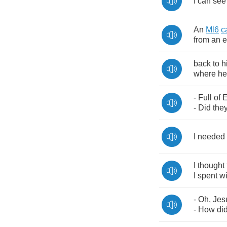
I
can
see
An
Ml
6
c
from
an
back
to
h
where
he
-
Full
of
E
-
Did
the
I
needed
I
thought
I
spent
wi
-
Oh
,
Jes
-
How
di