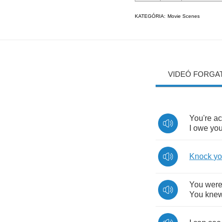
KATEGÓRIA:
Movie Scenes
VIDEÓ FORGA
You're
ac
I
owe
yo
Knock
yo
You
wer
You
kne