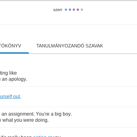
SZINT:
TÓKÖNYV
TANULMÁNYOZANDÓ SZAVAK
ting
like
u
an
apology
.
urself
out
.
e
an
assignment
.
You're
a
big
boy
.
w
what
you
were
doing
.