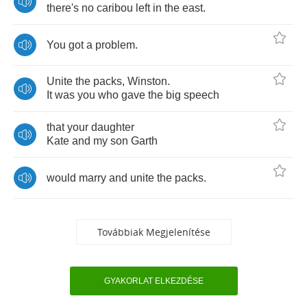
there's
no
caribou
left
in
the
east
.
You
got
a
problem
.
Unite
the
packs
,
Winston
.
It
was
you
who
gave
the
big
speech
that
your
daughter
Kate
and
my
son
Garth
would
marry
and
unite
the
packs
.
Továbbiak Megjelenítése
GYAKORLAT ELKEZDÉSE