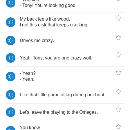
-
Tony
!
You're
looking
good
.
My
back
feels
like
wood
.
I
got
this
disk
that
keeps
cracking
.
Drives
me
crazy
.
Yeah
,
Tony
,
you
are
one
crazy
wolf
.
-
Yeah
?
-
Yeah
.
Like
that
little
game
of
tag
during
our
hunt
.
Let's
leave
the
playing
to
the
Omegas
.
You
know