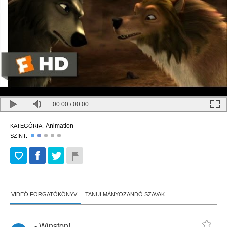
00:00
/
00:00
Animation
KATEGÓRIA:
SZINT:
VIDEÓ FORGATÓKÖNYV
TANULMÁNYOZANDÓ SZAVAK
-
Winston
!