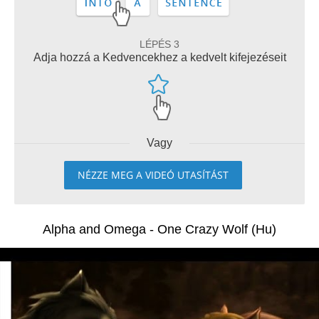
LÉPÉS 3
Adja hozzá a Kedvencekhez a kedvelt kifejezéseit
Vagy
NÉZZE MEG A VIDEÓ UTASÍTÁST
Alpha and Omega - One Crazy Wolf (Hu)