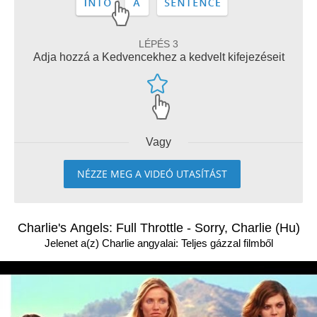
LÉPÉS 3
Adja hozzá a Kedvencekhez a kedvelt kifejezéseit
Vagy
NÉZZE MEG A VIDEÓ UTASÍTÁST
Charlie's Angels: Full Throttle - Sorry, Charlie (Hu)
Jelenet a(z) Charlie angyalai: Teljes gázzal filmből