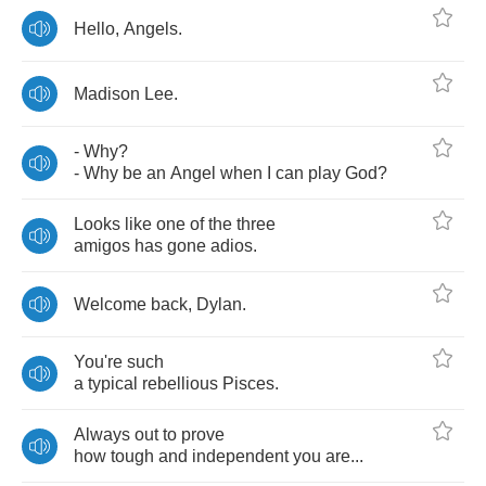
Hello
,
Angels
.
Madison
Lee
.
-
Why
?
-
Why
be
an
Angel
when
I
can
play
God
?
Looks
like
one
of
the
three
amigos
has
gone
adios
.
Welcome
back
,
Dylan
.
You're
such
a
typical
rebellious
Pisces
.
Always
out
to
prove
how
tough
and
independent
you
are
...