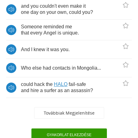
and
you
couldn't
even
make
it
one
day
on
your
own
,
could
you
?
Someone
reminded
me
that
every
Angel
is
unique
.
And
I
knew
it
was
you
.
Who
else
had
contacts
in
Mongolia
...
could
hack
the
HALO
fail
-
safe
and
hire
a
surfer
as
an
assassin
?
Továbbiak Megjelenítése
GYAKORLAT ELKEZDÉSE