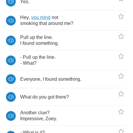
Yes
.
Hey
,
you
mind
not
smoking
that
around
me
?
Pull
up
the
line
.
I
found
something
.
-
Pull
up
the
line
.
-
What
?
Everyone
,
I
found
something
.
What
do
you
got
there
?
Another
clue
?
Impressive
,
Zoey
.
-
What
is
it
?