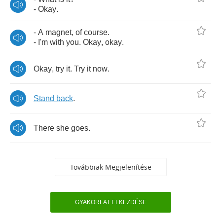
-
Okay
.
-
A
magnet
,
of
course
.
-
I'm
with
you
.
Okay
,
okay
.
Okay
,
try
it
.
Try
it
now
.
Stand
back
.
There
she
goes
.
Továbbiak Megjelenítése
GYAKORLAT ELKEZDÉSE