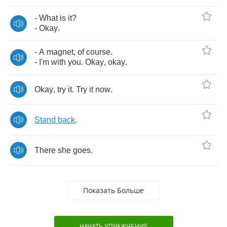
-
What
is
it
?
-
Okay
.
-
A
magnet
,
of
course
.
-
I'm
with
you
.
Okay
,
okay
.
Okay
,
try
it
.
Try
it
now
.
Stand
back
.
There
she
goes
.
Показать Больше
НАЧАТЬ УПРАЖНЕНИЕ