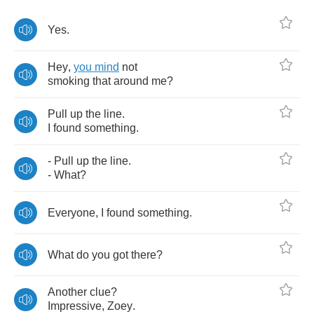
Yes
.
Hey
,
you
mind
not
smoking
that
around
me
?
Pull
up
the
line
.
I
found
something
.
-
Pull
up
the
line
.
-
What
?
Everyone
,
I
found
something
.
What
do
you
got
there
?
Another
clue
?
Impressive
,
Zoey
.