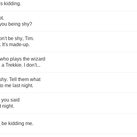
's
kidding
.
ot
.
you
being
shy
?
on't
be
shy
,
Tim
.
..
It's
made
-
up
.
who
plays
the
wizard
s
a
Trekkie
.
I
don't
...
shy
.
Tell
them
what
to
me
last
night
.
you
said
t
night
.
a
be
kidding
me
.