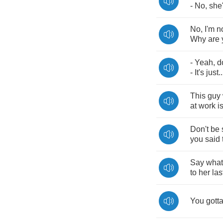
-
No
,
she
No
,
I'm
n
Why
are
-
Yeah
,
d
-
It's
just
.
This
guy
at
work
i
Don't
be
you
said
Say
what
to
her
las
You
gott