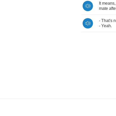
It
means
,
mate
afte
-
That's
n
-
Yeah
.