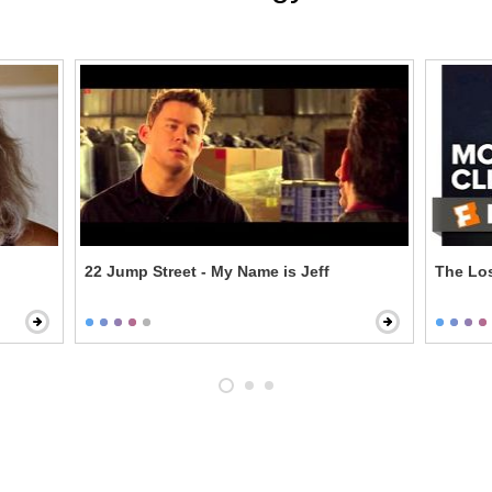
22 Jump Street - My Name is Jeff
The Los