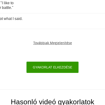
 "
I
like
to
r
battle
."
ot
what
I
said
.
Továbbiak Megjelenítése
GYAKORLAT ELKEZDÉSE
Hasonló videó gyakorlatok