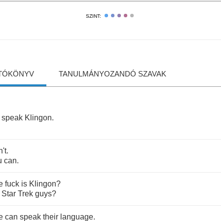
SZINT:
TÓKÖNYV
TANULMÁNYOZANDÓ SZAVAK
speak
Klingon
.
't
.
u
can
.
e
fuck
is
Klingon
?
Star
Trek
guys
?
e
can
speak
their
language
.