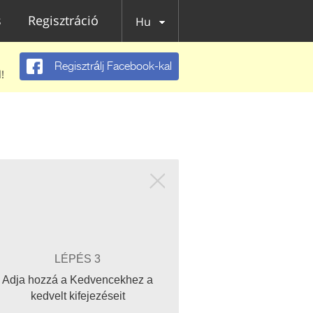
s
Regisztráció
Hu
Regisztrálj Facebook-kal
!
LÉPÉS 3
Adja hozzá a Kedvencekhez a
kedvelt kifejezéseit