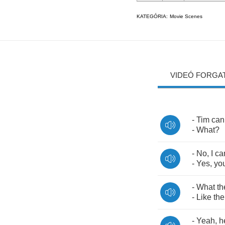
KATEGÓRIA:
Movie Scenes
VIDEÓ FORGA
-
Tim
can
-
What
?
-
No
,
I
can
-
Yes
,
yo
-
What
th
-
Like
the
-
Yeah
,
h