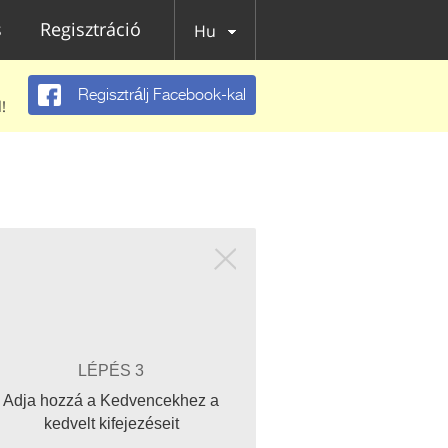
s
Regisztráció
Hu
Regisztrálj Facebook-kal
!
LÉPÉS 3
Adja hozzá a Kedvencekhez a
kedvelt kifejezéseit