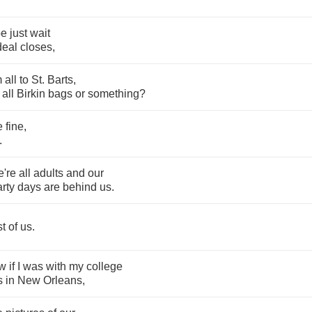
be
just
wait
deal
closes
,
m
all
to
St
.
Barts
,
all
Birkin
bags
or
something
?
e
fine
,
.
e're
all
adults
and
our
rty
days
are
behind
us
.
t
of
us
.
w
if
I
was
with
my
college
s
in
New
Orleans
,