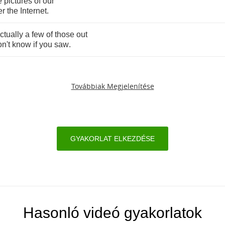
e
pictures
of
our
er
the
Internet
.
ctually
a
few
of
those
out
n't
know
if
you
saw
.
Továbbiak Megjelenítése
GYAKORLAT ELKEZDÉSE
Hasonló videó gyakorlatok