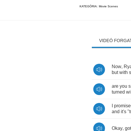
KATEGÓRIA:
Movie Scenes
VIDEÓ FORGA
Now
,
Ry
but
with
are
you
s
turned
wi
I
promise
and
it's
"
Okay
,
go