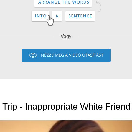
Vagy
NÉZZE MEG A VIDEÓ UTASÍTÁST
s Trip - Inappropriate White Friend