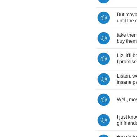
But
may
until
the
take
the
buy
them
Liz
,
it'll
b
I
promise
Listen
,
w
insane
pa
Well
,
mos
I
just
kno
girlfriend