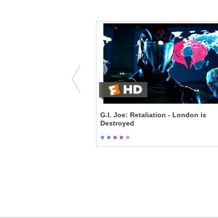
 She Has a Little Kick
G.I. Joe: Retaliation - London is
Destroyed