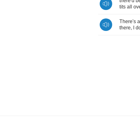
there'd
b
tits
all
ov
There's
a
there
,
I
do