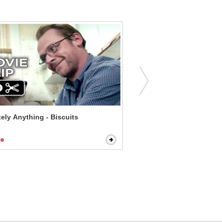
ely Anything - Biscuits
Garfield - Odie Saves Garf