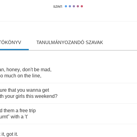
SZINT:
TÓKÖNYV
TANULMÁNYOZANDÓ SZAVAK
an
,
honey
,
don't
be
mad
,
so
much
on
the
line
,
ure
that
you
wanna
get
th
your
girls
this
weekend
?
d
them
a
free
trip
turnt
"
with
a
't'
t
it
,
got
it
.