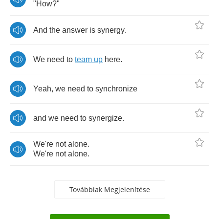
"
How
?"
And
the
answer
is
synergy
.
We
need
to
team
up
here
.
Yeah
,
we
need
to
synchronize
and
we
need
to
synergize
.
We're
not
alone
.
We're
not
alone
.
Továbbiak Megjelenítése