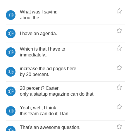
What
was
I
saying
about
the
...
I
have
an
agenda
.
Which
is
that
I
have
to
immediately
...
increase
the
ad
pages
here
by
20
percent
.
20
percent
?
Carter
,
only
a
startup
magazine
can
do
that
.
Yeah
,
well
,
I
think
this
team
can
do
it
,
Dan
.
That's
an
awesome
question
.