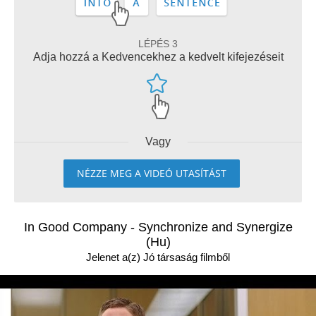
LÉPÉS 3
Adja hozzá a Kedvencekhez a kedvelt kifejezéseit
Vagy
NÉZZE MEG A VIDEÓ UTASÍTÁST
In Good Company - Synchronize and Synergize
(Hu)
Jelenet a(z) Jó társaság filmből