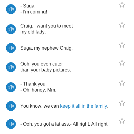
-
Suga
!
-
I'm
coming
!
Craig
,
I
want
you
to
meet
my
old
lady
.
Suga
,
my
nephew
Craig
.
Ooh
,
you
even
cuter
than
your
baby
pictures
.
-
Thank
you
.
-
Oh
,
honey
.
Mm
.
You
know
,
we
can
keep
it
all
in
the
family
.
-
Ooh
,
you
got
a
fat
ass
.-
All
right
.
All
right
.