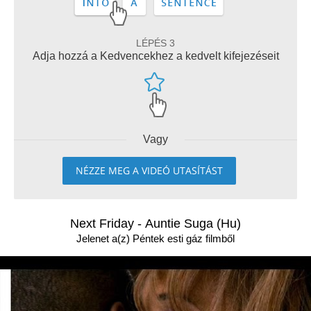
LÉPÉS 3
Adja hozzá a Kedvencekhez a kedvelt kifejezéseit
Vagy
NÉZZE MEG A VIDEÓ UTASÍTÁST
Next Friday - Auntie Suga (Hu)
Jelenet a(z) Péntek esti gáz filmből