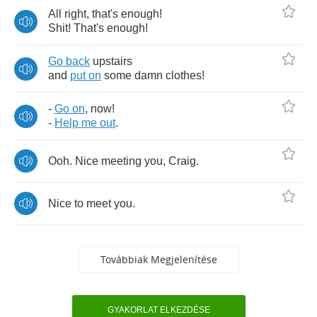
All
right
,
that's
enough
!
Shit
!
That's
enough
!
Go
back
upstairs
and
put
on
some
damn
clothes
!
-
Go
on
,
now
!
-
Help
me
out
.
Ooh
.
Nice
meeting
you
,
Craig
.
Nice
to
meet
you
.
Továbbiak Megjelenítése
GYAKORLAT ELKEZDÉSE