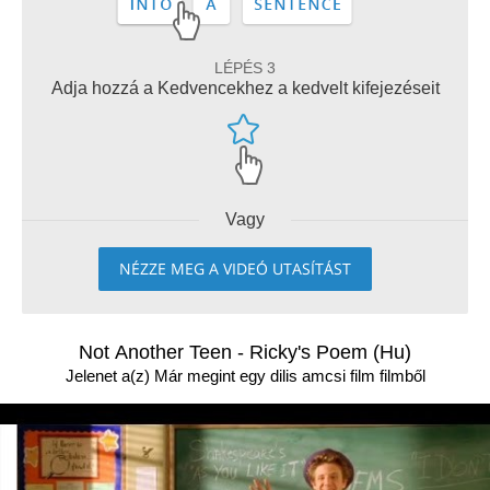
LÉPÉS 3
Adja hozzá a Kedvencekhez a kedvelt kifejezéseit
Vagy
NÉZZE MEG A VIDEÓ UTASÍTÁST
Not Another Teen - Ricky's Poem (Hu)
Jelenet a(z) Már megint egy dilis amcsi film filmből