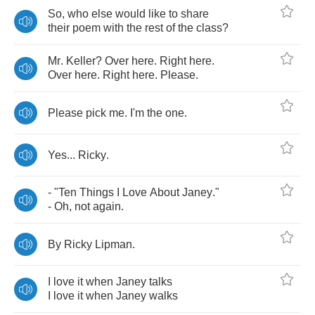
So
,
who
else
would
like
to
share
their
poem
with
the
rest
of
the
class
?
Mr
.
Keller
?
Over
here
.
Right
here
.
Over
here
.
Right
here
.
Please
.
Please
pick
me
.
I'm
the
one
.
Yes
...
Ricky
.
- "
Ten
Things
I
Love
About
Janey
."
-
Oh
,
not
again
.
By
Ricky
Lipman
.
I
love
it
when
Janey
talks
I
love
it
when
Janey
walks