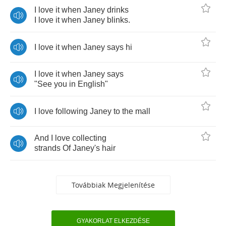
I
love
it
when
Janey
drinks
I
love
it
when
Janey
blinks
.
I
love
it
when
Janey
says
hi
I
love
it
when
Janey
says
"
See
you
in
English
"
I
love
following
Janey
to
the
mall
And
I
love
collecting
strands
Of
Janey's
hair
Továbbiak Megjelenítése
GYAKORLAT ELKEZDÉSE