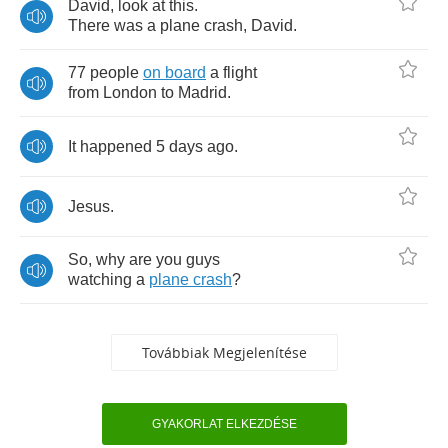
David
,
look
at
this
.
There
was
a
plane
crash
,
David
.
77
people
on
board
a
flight
from
London
to
Madrid
.
It
happened
5
days
ago
.
Jesus
.
So
,
why
are
you
guys
watching
a
plane
crash
?
Továbbiak Megjelenítése
GYAKORLAT ELKEZDÉSE