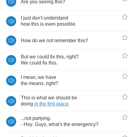
Are
you
seeing
this
?
I
just
don't
understand
how
this
is
even
possible
.
How
do
we
not
remember
this
?
But
we
could
fix
this
,
right
?
We
could
fix
this
.
I
mean
,
we
have
the
means
,
right
?
This
is
what
we
should
be
doing
in
the
first
place
,
...
not
partying
.
-
Hey
.
Guys
,
what's
the
emergency
?