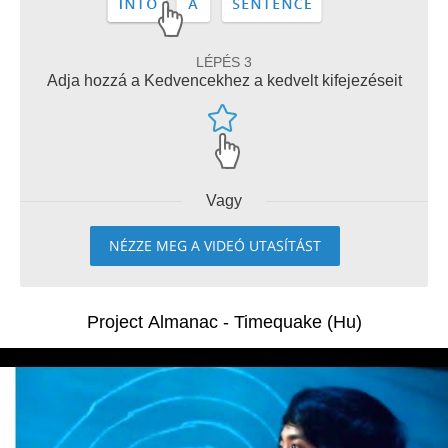
LÉPÉS 3
Adja hozzá a Kedvencekhez a kedvelt kifejezéseit
Vagy
NÉZZE MEG A VIDEÓ UTASÍTÁST
Project Almanac - Timequake (Hu)