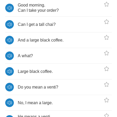
Good
morning
.
Can
I
take
your
order
?
Can
I
get
a
tall
chai
?
And
a
large
black
coffee
.
A
what
?
Large
black
coffee
.
Do
you
mean
a
venti
?
No
,
I
mean
a
large
.
He
means
a
venti
.