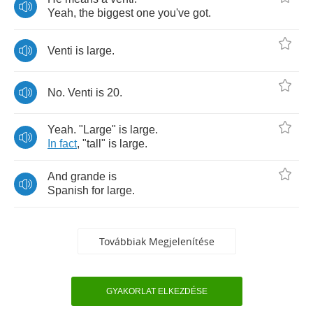
Yeah
,
the
biggest
one
you've
got
.
Venti
is
large
.
No
.
Venti
is
20.
Yeah
. "
Large
"
is
large
.
In
fact
, "
tall
"
is
large
.
And
grande
is
Spanish
for
large
.
Továbbiak Megjelenítése
GYAKORLAT ELKEZDÉSE