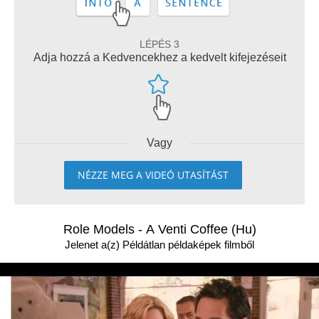
LÉPÉS 3
Adja hozzá a Kedvencekhez a kedvelt kifejezéseit
Vagy
NÉZZE MEG A VIDEÓ UTASÍTÁST
Role Models - A Venti Coffee (Hu)
Jelenet a(z) Példátlan példaképek filmből