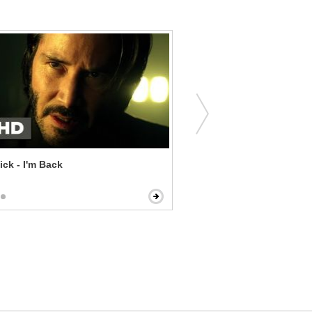
ck - I'm Back
Concussion - Tell the Trut