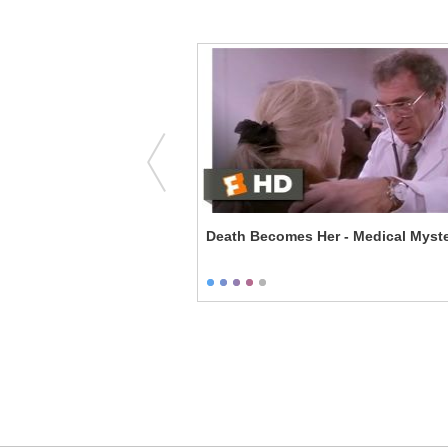
ecoming - Tony Stark
Death Becomes Her - Medical Myst
it