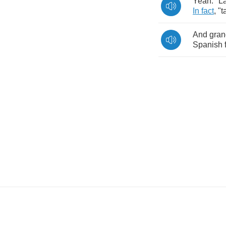
Yeah
. "
L
In
fact
, "
t
And
gra
Spanish