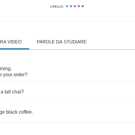
LIVELLO:
RA VIDEO
PAROLE DA STUDIARE
rning
.
e
your
order
?
a
tall
chai
?
rge
black
coffee
.