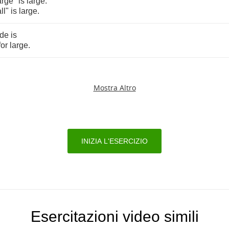
arge
"
is
large
.
all
"
is
large
.
nde
is
for
large
.
Mostra Altro
INIZIA L'ESERCIZIO
Esercitazioni video simili