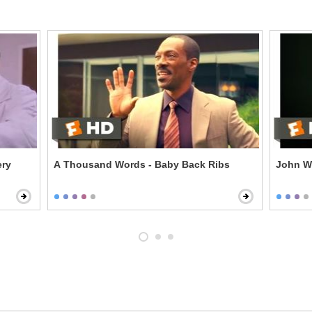
ery
A Thousand Words - Baby Back Ribs
John Wi