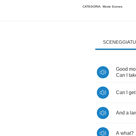
CATEGORIA:
Movie Scenes
SCENEGGIATU
Good
mo
Can
I
tak
Can
I
get
And
a
la
A
what
?