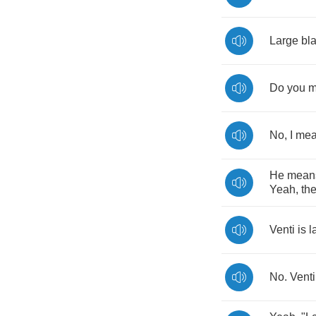
Large
bl
Do
you
m
No
,
I
me
He
mean
Yeah
,
th
Venti
is
l
No
.
Venti