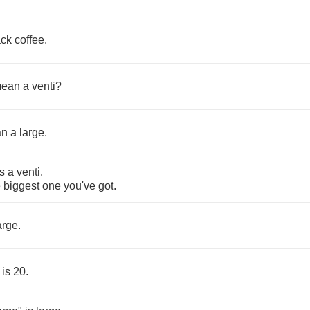
ack
coffee
.
ean
a
venti
?
an
a
large
.
s
a
venti
.
e
biggest
one
you've
got
.
arge
.
is
20.