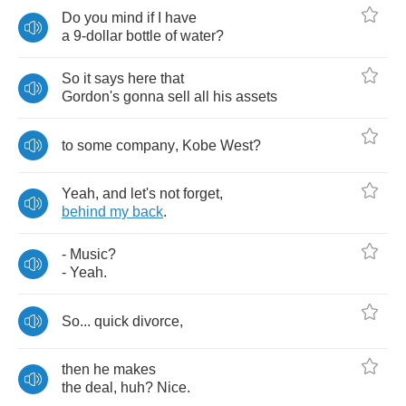
Do
you
mind
if
I
have
a
9-
dollar
bottle
of
water
?
So
it
says
here
that
Gordon's
gonna
sell
all
his
assets
to
some
company
,
Kobe
West
?
Yeah
,
and
let's
not
forget
,
behind
my
back
.
-
Music
?
-
Yeah
.
So
...
quick
divorce
,
then
he
makes
the
deal
,
huh
?
Nice
.