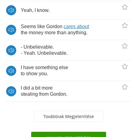
Yeah
,
I
know
.
Seems
like
Gordon
cares
about
the
money
more
than
anything
.
-
Unbelievable
.
-
Yeah
.
Unbelievable
.
I
have
something
else
to
show
you
.
I
did
a
bit
more
stealing
from
Gordon
.
Továbbiak Megjelenítése