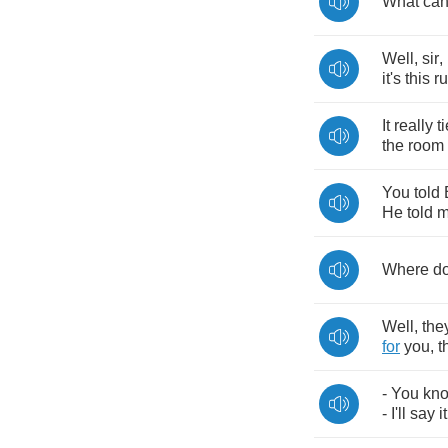
What
ca
Well
,
sir
,
it's
this
r
It
really
t
the
room
You
told
He
told
m
Where
d
Well
,
the
for
you
,
t
-
You
kn
-
I'll
say
it