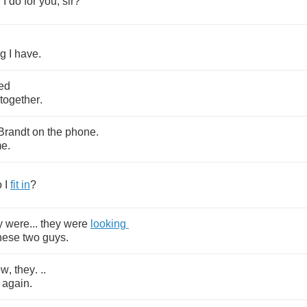
n
I
do
for
you
,
sir
?
ug
I
have
.
ied
together
.
Brandt
on
the
phone
.
e
.
o
I
fit
in
?
y
were
...
they
were
looking
hese
two
guys
.
ow
,
they
. ..
again
.