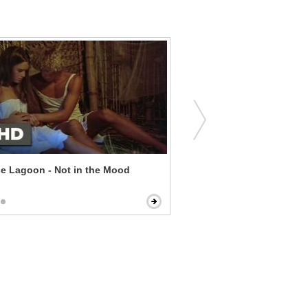
e Lagoon - Not in the Mood
Absolutely Fabulous: The
Cells