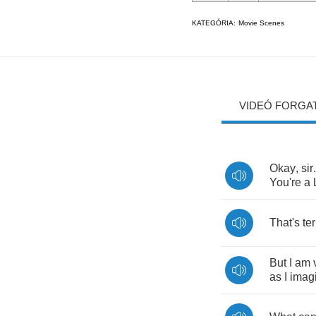
KATEGÓRIA:
Movie Scenes
VIDEÓ FORGA
Okay
,
sir
You're
a
That's
ter
But
I
am
as
I
imag