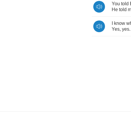
You
told
He
told
m
I
know
w
Yes
,
yes
.