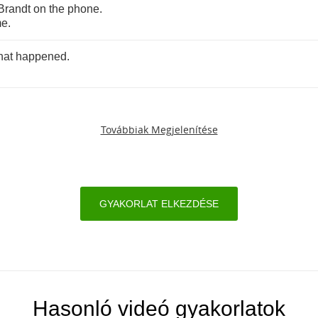
Brandt
on
the
phone
.
e
.
hat
happened
.
Továbbiak Megjelenítése
GYAKORLAT ELKEZDÉSE
Hasonló videó gyakorlatok