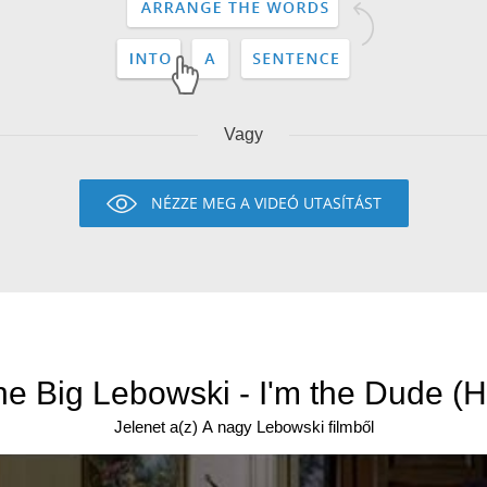
Vagy
NÉZZE MEG A VIDEÓ UTASÍTÁST
he Big Lebowski - I'm the Dude (H
Jelenet a(z) A nagy Lebowski filmből