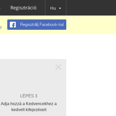
s
Regisztráció
Hu
Regisztrálj Facebook-kal
!
LÉPÉS 3
Adja hozzá a Kedvencekhez a
kedvelt kifejezéseit