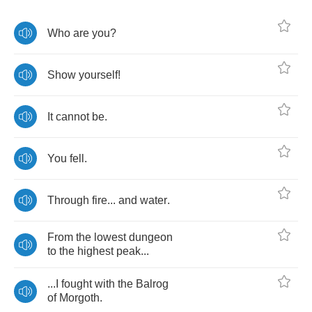
Who
are
you
?
Show
yourself
!
It
cannot
be
.
You
fell
.
Through
fire
...
and
water
.
From
the
lowest
dungeon
to
the
highest
peak
...
...
I
fought
with
the
Balrog
of
Morgoth
.