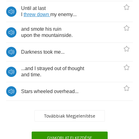
Until
at
last
I
threw
down
my
enemy
...
and
smote
his
ruin
upon
the
mountainside
.
Darkness
took
me
...
...
and
I
strayed
out
of
thought
and
time
.
Stars
wheeled
overhead
...
Továbbiak Megjelenítése
GYAKORLAT ELKEZDÉSE