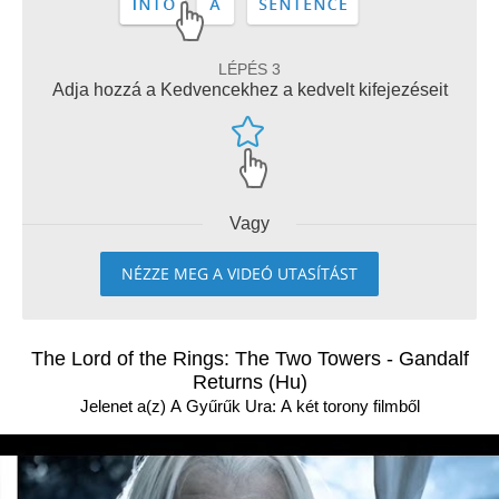
LÉPÉS 3
Adja hozzá a Kedvencekhez a kedvelt kifejezéseit
Vagy
NÉZZE MEG A VIDEÓ UTASÍTÁST
The Lord of the Rings: The Two Towers - Gandalf
Returns (Hu)
Jelenet a(z) A Gyűrűk Ura: A két torony filmből