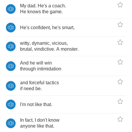
My
dad
.
He's
a
coach
.
He
knows
the
game
.
He's
confident
,
he's
smart
,
witty
,
dynamic
,
vicious
,
brutal
,
vindictive
.
A
monster
.
And
he
will
win
through
intimidation
and
forceful
tactics
if
need
be
.
I'm
not
like
that
.
In
fact
,
I
don't
know
anyone
like
that
.