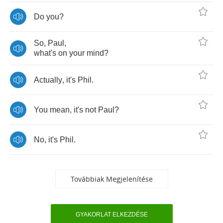
Do
you
?
So
,
Paul
,
what's
on
your
mind
?
Actually
,
it's
Phil
.
You
mean
,
it's
not
Paul
?
No
,
it's
Phil
.
Továbbiak Megjelenítése
GYAKORLAT ELKEZDÉSE