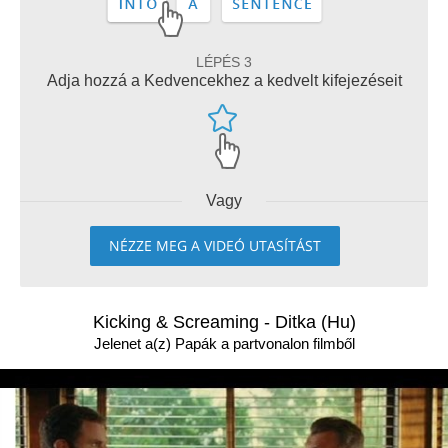
LÉPÉS 3
Adja hozzá a Kedvencekhez a kedvelt kifejezéseit
Vagy
NÉZZE MEG A VIDEÓ UTASÍTÁST
Kicking & Screaming - Ditka (Hu)
Jelenet a(z) Papák a partvonalon filmből