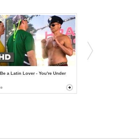
Be a Latin Lover - You're Under
Burning Blue - A Disgrace