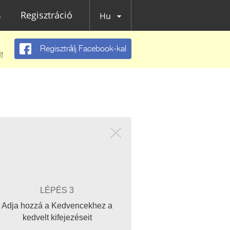
s
Regisztráció
Hu
Regisztrálj Facebook-kal
!
LÉPÉS 3
Adja hozzá a Kedvencekhez a
kedvelt kifejezéseit