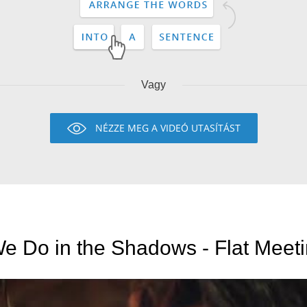
Vagy
NÉZZE MEG A VIDEÓ UTASÍTÁST
e Do in the Shadows - Flat Meeti