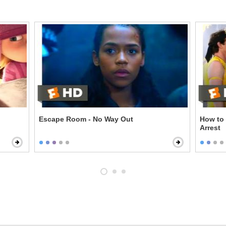
Escape Room - No Way Out
How to 
Arrest