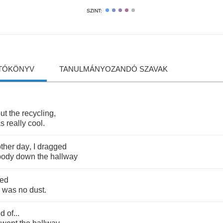
SZINT:
TÓKÖNYV
TANULMÁNYOZANDÓ SZAVAK
ut
the
recycling
,
s
really
cool
.
other
day
,
I
dragged
body
down
the
hallway
ced
was
no
dust
.
nd
of
...