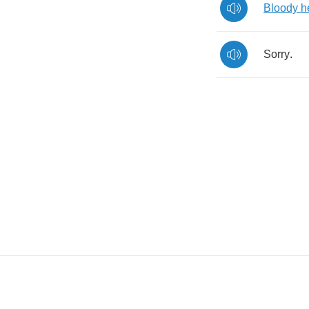
Bloody
h
Sorry
.