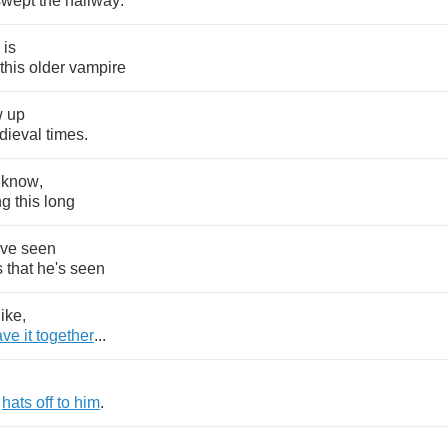
swept
the
hallway
.
is
this
older
vampire
w
up
dieval
times
.
know
,
ng
this
long
ve
seen
s
that
he's
seen
like
,
ave
it
together
...
,
hats
off
to
him
.