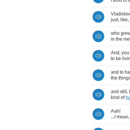
I
kind
of
Vladislav
just
,
like
,
who
gre
in
the
me
And
,
you
to
be
livi
and
to
ha
the
thing
and
still
,
kind
of
h
Aah
!
...
I
mean