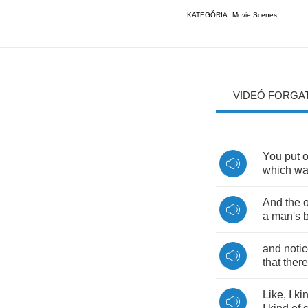
KATEGÓRIA:
Movie Scenes
VIDEÓ FORGA
You
put
o
which
wa
And
the
a
man's
and
noti
that
there
Like
,
I
ki