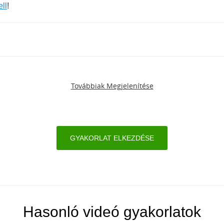
ell
!
Továbbiak Megjelenítése
GYAKORLAT ELKEZDÉSE
Hasonló videó gyakorlatok