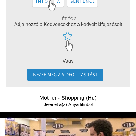
LÉPÉS 3
Adja hozzá a Kedvencekhez a kedvelt kifejezéseit
Vagy
NÉZZE MEG A VIDEÓ UTASÍTÁST
Mother - Shopping (Hu)
Jelenet a(z) Anya filmből