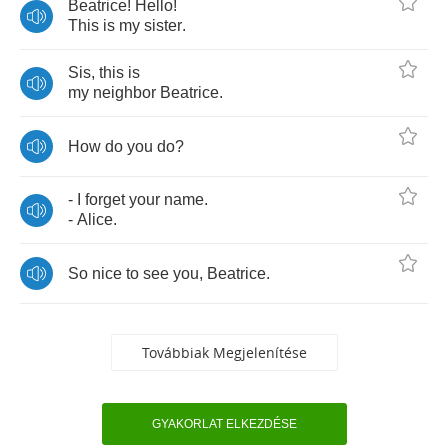
Beatrice
!
Hello
!
This
is
my
sister
.
Sis
,
this
is
my
neighbor
Beatrice
.
How
do
you
do
?
-
I
forget
your
name
.
-
Alice
.
So
nice
to
see
you
,
Beatrice
.
Továbbiak Megjelenítése
GYAKORLAT ELKEZDÉSE