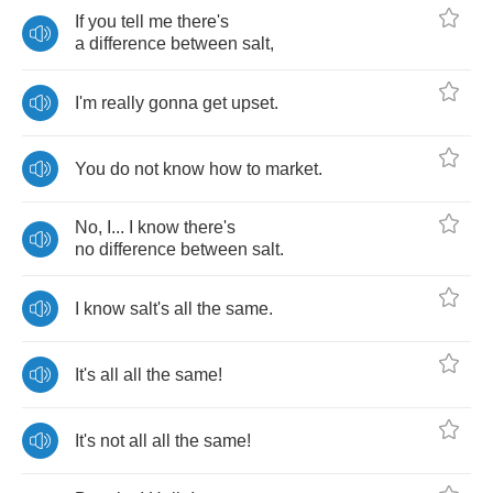
If
you
tell
me
there's
a
difference
between
salt
,
I'm
really
gonna
get
upset
.
You
do
not
know
how
to
market
.
No
,
I
...
I
know
there's
no
difference
between
salt
.
I
know
salt's
all
the
same
.
It's
all
all
the
same
!
It's
not
all
all
the
same
!