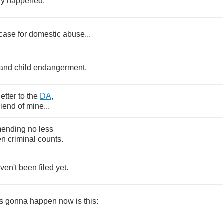
dy
happened
.
case
for
domestic
abuse
...
and
child
endangerment
.
letter
to
the
DA
,
riend
of
mine
...
ending
no
less
en
criminal
counts
.
ven't
been
filed
yet
.
s
gonna
happen
now
is
this
: