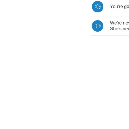
You're
g
We're
ne
She's
ne