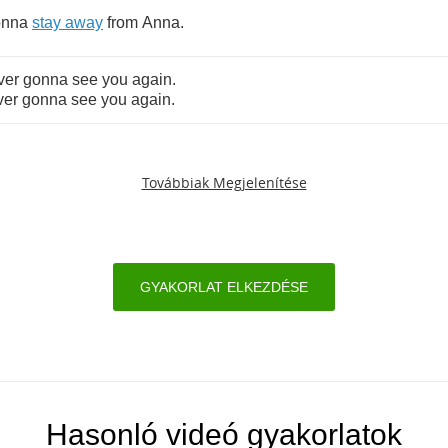
onna
stay
away
from
Anna
.
ver
gonna
see
you
again
.
ver
gonna
see
you
again
.
Továbbiak Megjelenítése
GYAKORLAT ELKEZDÉSE
Hasonló videó gyakorlatok