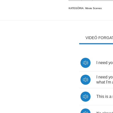
KATEGÓRIA:
Movie Scenes
VIDEÓ FORGA
I
need
yo
I
need
yo
what
I'm
This
is
a