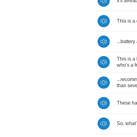
It's
alrea
This
is
a
...
battery
This
is
a
who's
a
f
...
recomm
than
sev
These
ha
So
,
what'