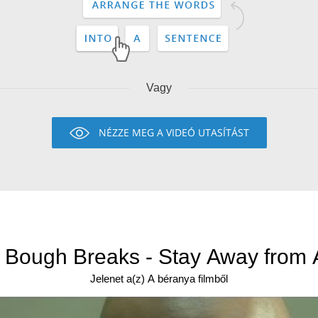
Vagy
NÉZZE MEG A VIDEÓ UTASÍTÁST
 Bough Breaks - Stay Away from 
Jelenet a(z) A béranya filmből