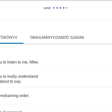
SZINT:
TÓKÖNYV
TANULMÁNYOZANDÓ SZAVAK
u
to
listen
to
me
,
Mike
.
u
to
really
understand
about
to
say
.
restraining
order
.