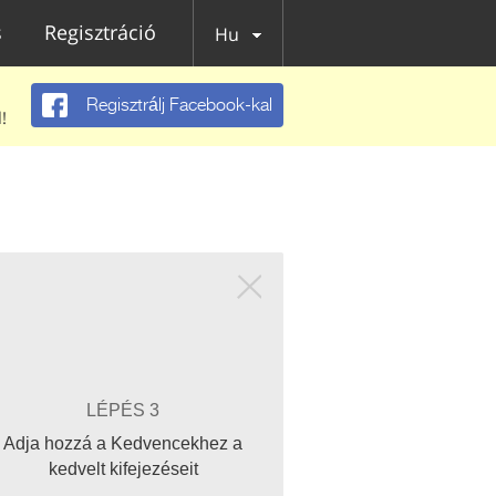
s
Regisztráció
Hu
Regisztrálj Facebook-kal
!
LÉPÉS 3
Adja hozzá a Kedvencekhez a
kedvelt kifejezéseit