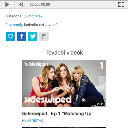
00:00
/
00:00
Kategória:
Humoristák
1
személy
kedvelte ezt a videót
További videók
26:24
Sideswiped - Ep 1 “Matching Up”
HUMORISTÁK