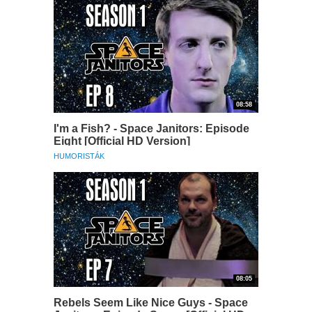
08:58
I'm a Fish? - Space Janitors: Episode
Eight [Official HD Version]
HUMORISTÁK
08:05
Rebels Seem Like Nice Guys - Space