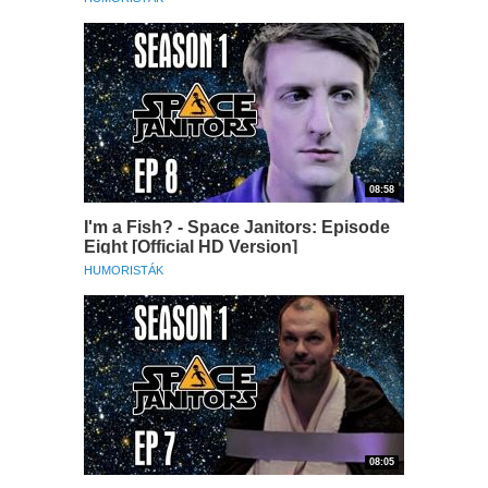
08:58
I'm a Fish? - Space Janitors: Episode
Eight [Official HD Version]
HUMORISTÁK
08:05