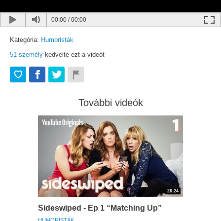
00:00
/
00:00
Kategória:
Humoristák
51
személy
kedvelte ezt a videót
További videók
26:24
Sideswiped - Ep 1 “Matching Up”
HUMORISTÁK