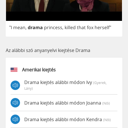
"
I
mean
,
drama
princess
,
killed
that
fox
herself
"
Az alábbi szó anyanyelvi kiejtése Drama
Amerikai kiejtés
Drama kiejtés alábbi módon Ivy
(gyerek,
Lány)
Drama kiejtés alábbi módon Joanna
(női)
Drama kiejtés alábbi módon Kendra
(női)