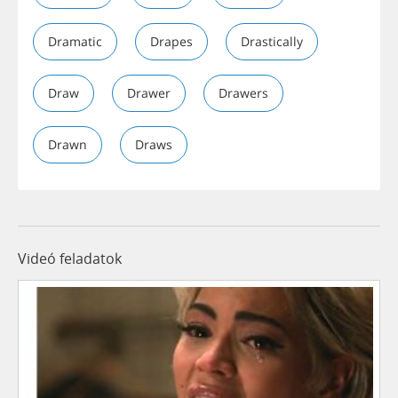
Dramatic
Drapes
Drastically
Draw
Drawer
Drawers
Drawn
Draws
Videó feladatok