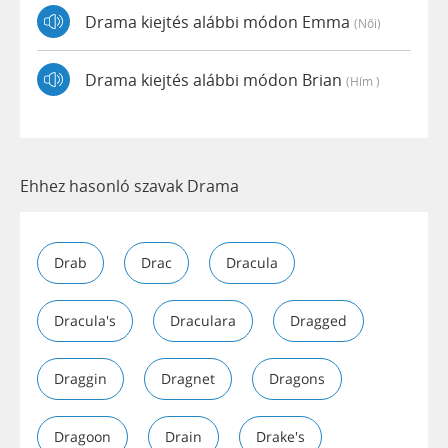
Drama kiejtés alábbi módon Emma
(női)
Drama kiejtés alábbi módon Brian
(hím )
Ehhez hasonló szavak Drama
Drab
Drac
Dracula
Dracula's
Draculara
Dragged
Draggin
Dragnet
Dragons
Dragoon
Drain
Drake's