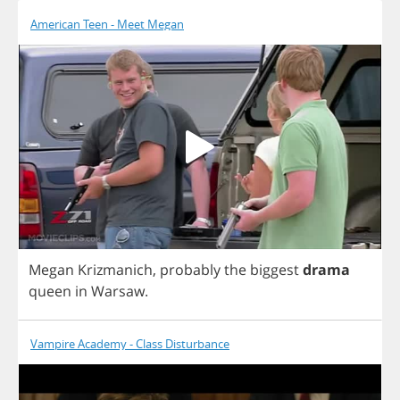
American Teen - Meet Megan
Megan
Krizmanich
,
probably
the
biggest
drama
queen
in
Warsaw
.
Vampire Academy - Class Disturbance