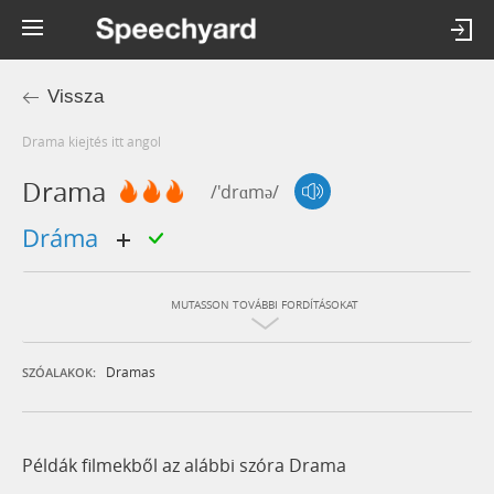
Vissza
drama kiejtés itt angol
Drama
/'drɑmə/
dráma
MUTASSON TOVÁBBI FORDÍTÁSOKAT
Dramas
SZÓALAKOK:
Példák filmekből az alábbi szóra Drama