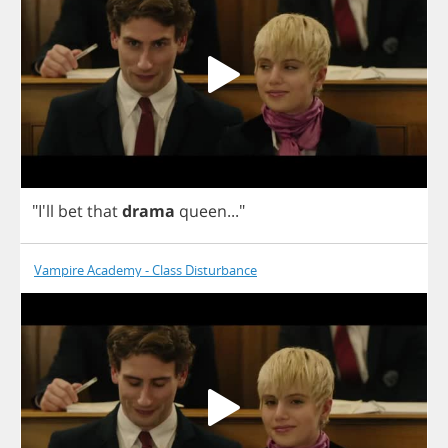
"I'll
bet
that
drama
queen
..."
Vampire Academy - Class Disturbance