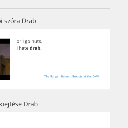
bi szóra Drab
or
I
go
nuts
.
I
hate
drab
.
The Banger Sisters - Breasts at the DMV
kiejtése Drab