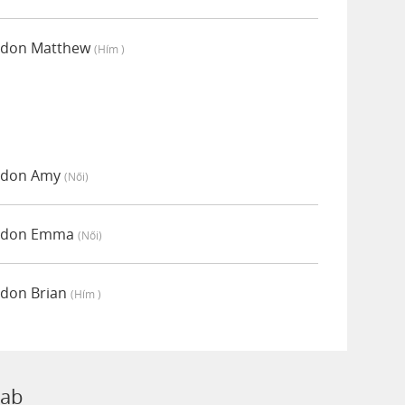
módon Matthew
(hím )
módon Amy
(női)
 módon Emma
(női)
ódon Brian
(hím )
rab