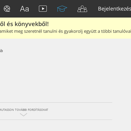
Bejelentkezé
ből és könyvekből!
amiket meg szeretnél tanulni és gyakorolj együtt a többi tanulóval
ab
MUTASSON TOVÁBBI FORDÍTÁSOKAT