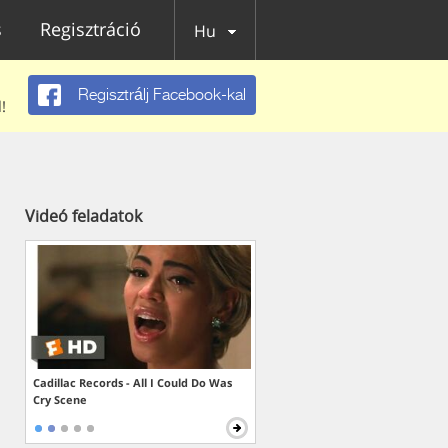
s
Regisztráció
Hu
Regisztrálj Facebook-kal
!
Videó feladatok
Cadillac Records - All I Could Do Was
Cry Scene