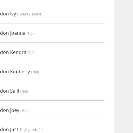
ódon Ivy
(gyerek, Lány)
módon Joanna
(női)
módon Kendra
(női)
módon Kimberly
(női)
don Salli
(női)
ódon Joey
(hím )
ódon Justin
(gyerek, Fiú)