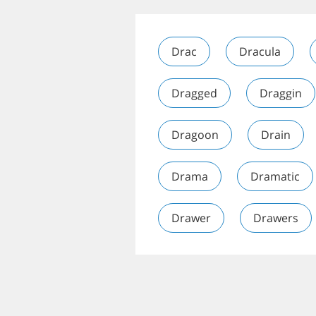
Drac
Dracula
Dragged
Draggin
Dragoon
Drain
Drama
Dramatic
Drawer
Drawers