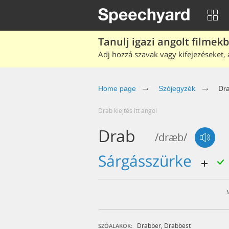
Tanulj igazi angolt filmek
Adj hozzá szavak vagy kifejezéseket, 
Home page
Szójegyzék
Dr
drab kiejtés itt angol
Drab
/dræb/
sárgásszürke
Drabber
,
Drabbest
SZÓALAKOK: