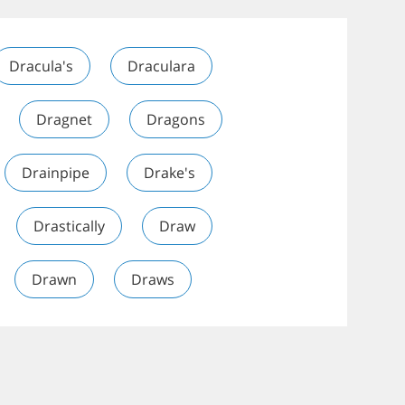
Dracula's
Draculara
Dragnet
Dragons
Drainpipe
Drake's
Drastically
Draw
Drawn
Draws