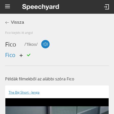
Vissza
fico kiejtés itt angol
Fico
/'fikoʊ/
fico
Példák filmekből az alábbi szóra Fico
The Big Short - Jenga