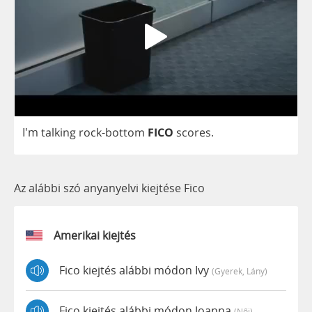
I'm
talking
rock
-
bottom
FICO
scores
.
Az alábbi szó anyanyelvi kiejtése Fico
Amerikai kiejtés
Fico kiejtés alábbi módon Ivy
(gyerek, Lány)
Fico kiejtés alábbi módon Joanna
(női)