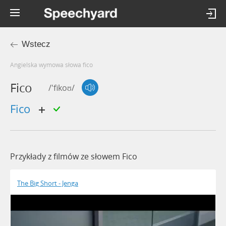
Wstecz
Angielska wymowa słowa fico
Fico
/'fikoʊ/
fico
Przykłady z filmów ze słowem Fico
The Big Short - Jenga