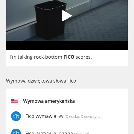
I'm
talking
rock
-
bottom
FICO
scores
.
Wymowa dźwiękowa słowa Fico
Wymowa amerykańska
Fico wymawia Ivy
(dziecko, Dziewczyna)
Fico wymawia Joanna
(kobieta)