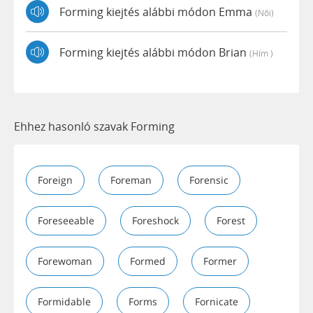
Forming kiejtés alábbi módon Emma
(női)
Forming kiejtés alábbi módon Brian
(hím )
Ehhez hasonló szavak Forming
Foreign
Foreman
Forensic
Foreseeable
Foreshock
Forest
Forewoman
Formed
Former
Formidable
Forms
Fornicate