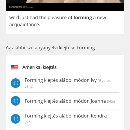
we'd
just
had
the
pleasure
of
forming
a
new
acquaintance
.
Az alábbi szó anyanyelvi kiejtése Forming
Amerikai kiejtés
Forming kiejtés alábbi módon Ivy
(gyerek,
Lány)
Forming kiejtés alábbi módon Joanna
(női)
Forming kiejtés alábbi módon Kendra
(női)