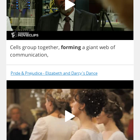
Cells
group
together
,
forming
a
giant
web
of
communication
,
Pride & Prejudice - Elizabeth and Darcy's Dance