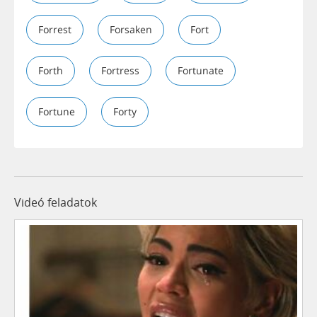
Forrest
Forsaken
Fort
Forth
Fortress
Fortunate
Fortune
Forty
Videó feladatok