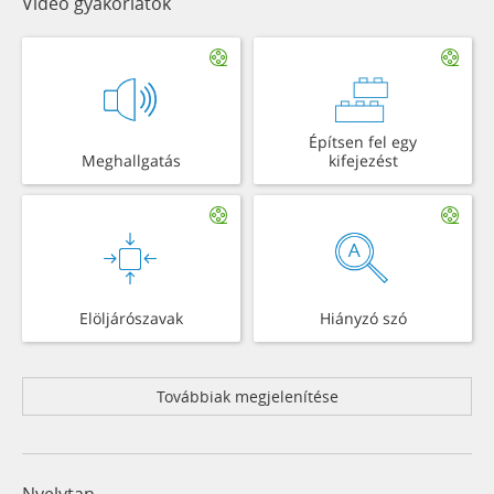
Videó gyakorlatok
Építsen fel egy
Meghallgatás
kifejezést
Elöljárószavak
Hiányzó szó
Továbbiak megjelenítése