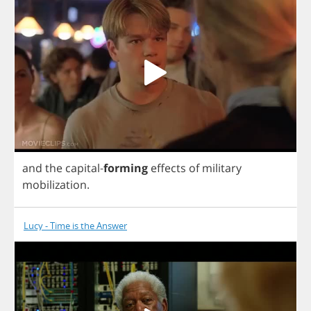
and
the
capital
-
forming
effects
of
military
mobilization
.
Lucy - Time is the Answer