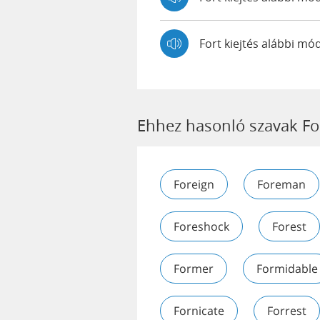
Fort kiejtés alábbi m
Ehhez hasonló szavak Fo
Foreign
Foreman
Foreshock
Forest
Former
Formidable
Fornicate
Forrest