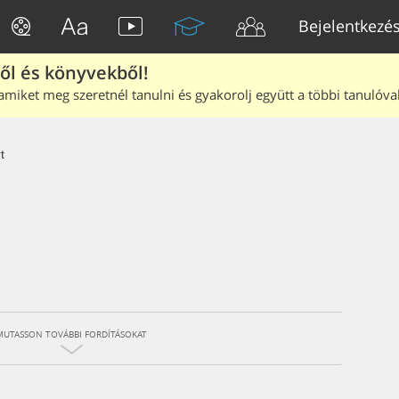
Bejelentkezé
ből és könyvekből!
amiket meg szeretnél tanulni és gyakorolj együtt a többi tanulóval
t
MUTASSON TOVÁBBI FORDÍTÁSOKAT