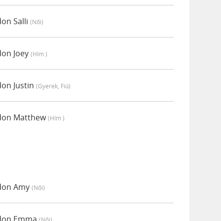
don Salli
(női)
ódon Joey
(hím )
don Justin
(gyerek, Fiú)
módon Matthew
(hím )
ódon Amy
(női)
módon Emma
(női)