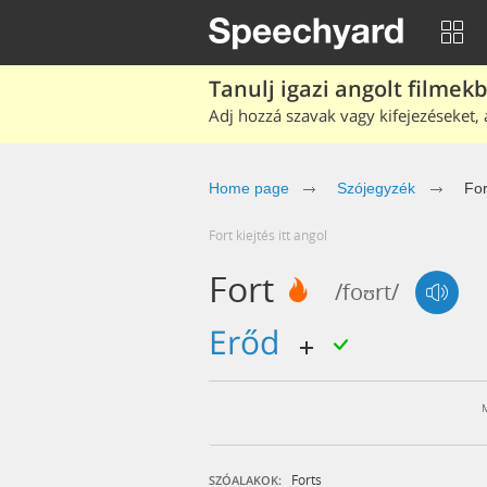
Tanulj igazi angolt filmek
Adj hozzá szavak vagy kifejezéseket, 
Home page
Szójegyzék
For
fort kiejtés itt angol
Fort
/foʊrt/
erőd
Forts
SZÓALAKOK: