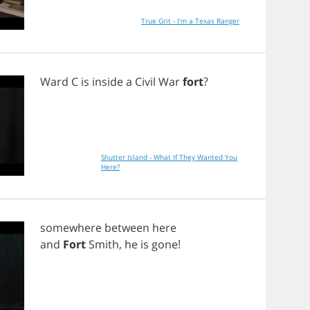
True Grit - I'm a Texas Ranger
Ward
C
is
inside
a
Civil
War
fort
?
Shutter Island - What If They Wanted You
Here?
somewhere
between
here
and
Fort
Smith
,
he
is
gone
!