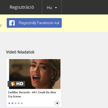
s
Regisztráció
Hu
Regisztrálj Facebook-kal
!
Videó feladatok
Cadillac Records - All I Could Do Was
Cry Scene