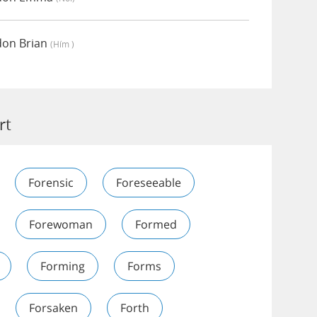
ódon Brian
(hím )
rt
Forensic
Foreseeable
Forewoman
Formed
Forming
Forms
Forsaken
Forth