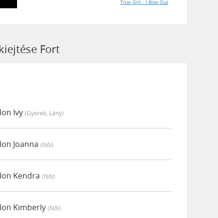
True Grit - I Bow Out
kiejtése Fort
don Ivy
(gyerek, Lány)
ódon Joanna
(női)
ódon Kendra
(női)
ódon Kimberly
(női)