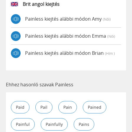
Brit angol kiejtés
Painless kiejtés alábbi módon Amy
(női)
Painless kiejtés alábbi módon Emma
(női)
Painless kiejtés alábbi módon Brian
(hím )
Ehhez hasonló szavak Painless
Paid
Pail
Pain
Pained
Painful
Painfully
Pains