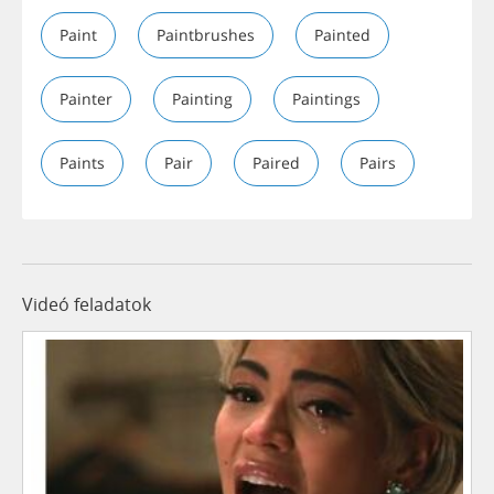
Paint
Paintbrushes
Painted
Painter
Painting
Paintings
Paints
Pair
Paired
Pairs
Videó feladatok