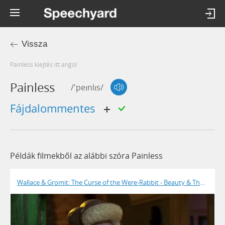
Vissza
painless kiejtés itt angol
Painless
/'peɪnlɪs/
fájdalommentes
Példák filmekből az alábbi szóra Painless
Wallace & Gromit: The Curse of the Were-Rabbit - Beauty & The Beast