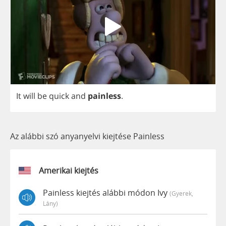
It
will
be
quick
and
painless
.
Az alábbi szó anyanyelvi kiejtése Painless
Amerikai kiejtés
Painless kiejtés alábbi módon Ivy
(gyerek,
Lány)