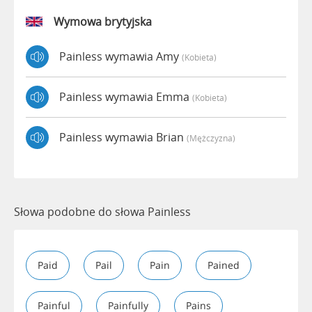
Wymowa brytyjska
Painless wymawia Amy
(kobieta)
Painless wymawia Emma
(kobieta)
Painless wymawia Brian
(mężczyzna)
Słowa podobne do słowa Painless
Paid
Pail
Pain
Pained
Painful
Painfully
Pains