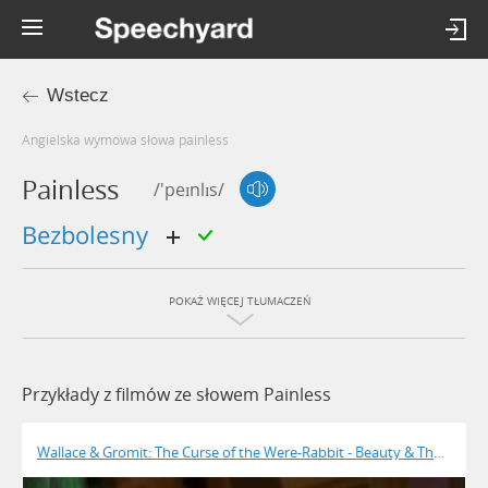
Wstecz
Angielska wymowa słowa painless
Painless
/'peɪnlɪs/
bezbolesny
POKAŻ WIĘCEJ TŁUMACZEŃ
Przykłady z filmów ze słowem Painless
Wallace & Gromit: The Curse of the Were-Rabbit - Beauty & The Beast