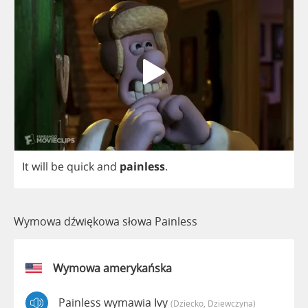
It
will
be
quick
and
painless
.
Wymowa dźwiękowa słowa Painless
Wymowa amerykańska
Painless wymawia Ivy
(dziecko, Dziewczyna)