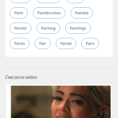
Paint
Paintbrushes
Painted
Painter
Painting
Paintings
Paints
Pair
Paired
Pairs
Ćwiczenia wideo