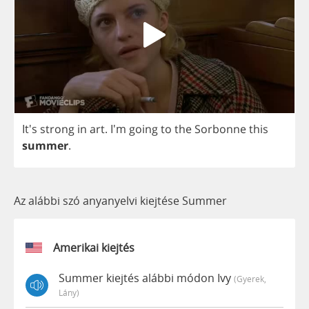
It's
strong
in
art
. I'm
going
to
the
Sorbonne
this
summer
.
Az alábbi szó anyanyelvi kiejtése Summer
Amerikai kiejtés
Summer kiejtés alábbi módon Ivy
(gyerek,
Lány)