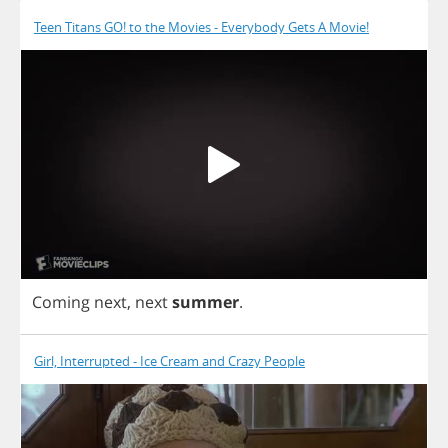
Teen Titans GO! to the Movies - Everybody Gets A Movie!
Coming
next
,
next
summer
.
Girl, Interrupted - Ice Cream and Crazy People