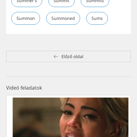
Summer's
Summit
Summits
Summon
Summoned
Sums
Előző oldal
Videó feladatok