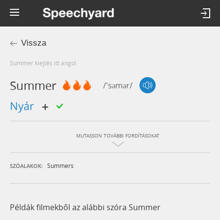
Vissza
summer kiejtés itt angol
Summer
/'səmər/
nyár
MUTASSON TOVÁBBI FORDÍTÁSOKAT
Summers
SZÓALAKOK:
Példák filmekből az alábbi szóra Summer