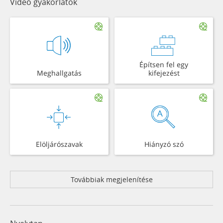
Videó gyakorlatok
Építsen fel egy
Meghallgatás
kifejezést
Elöljárószavak
Hiányzó szó
Továbbiak megjelenítése