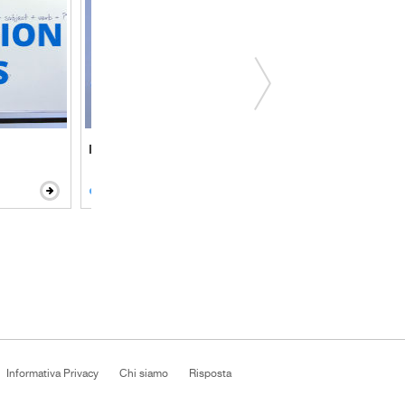
Polite question forms
Ques
Informativa Privacy
Chi siamo
Risposta