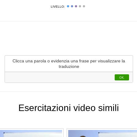
LIVELLO:
Clicca una parola o evidenzia una frase per visualizzare la
INIZIA L'ESERCIZIO
traduzione
OK.
Esercitazioni video simili