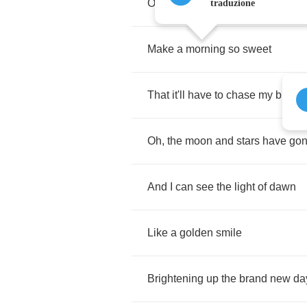
On
the
world
today
traduzione
Make
a
morning
so
sweet
That
it'll
have
to
chase
my
blues
Oh
,
the
moon
and
stars
have
go
And
I
can
see
the
light
of
dawn
Like
a
golden
smile
Brightening
up
the
brand
new
da