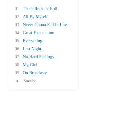
01
That's Rock 'n' Roll
02
All By Myself
03
Never Gonna Fall in Love Again
04
Great Expectation
05
Everything
06
Last Night
07
No Hard Feelings
08
My Girl
09
On Broadway
●
Sunrise