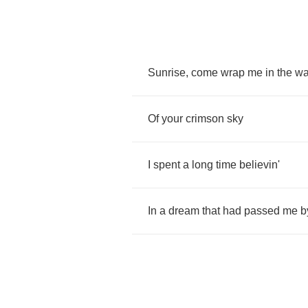
Sunrise
,
come
wrap
me
in
the
wa
Of
your
crimson
sky
I
spent
a
long
time
believin'
In
a
dream
that
had
passed
me
b