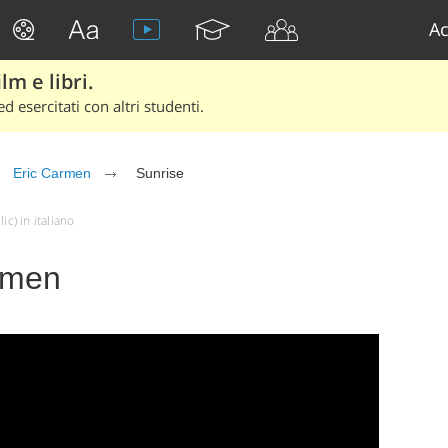
Ac
lm e libri.
d esercitati con altri studenti.
Eric Carmen
Sunrise
c) in italiano
armen