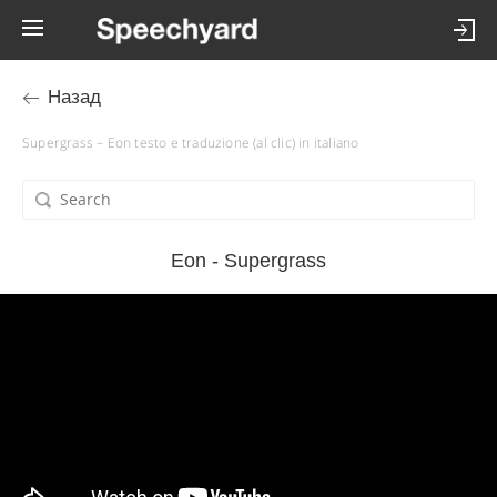
Назад
Supergrass – Eon testo e traduzione (al clic) in italiano
Eon - Supergrass