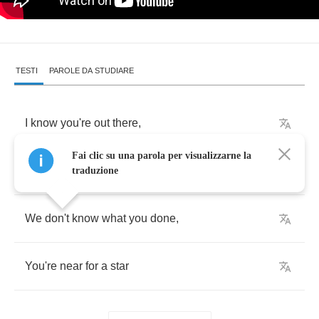
TESTI
PAROLE DA STUDIARE
I
know
you're
out
there
,
Fai clic su una parola per visualizzarne la
We
saw
a
shooting
star
,
traduzione
We
don't
know
what
you
done
,
You're
near
for
a
star