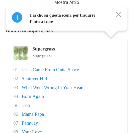
Mostra Altro
Fai clic su questa icona per tradurre
l'intera frase
Album di Supergrass
Supergrass
Supergrass
01
Jesus Came From Outta Space
02
Shotover Hill
03
What Went Wrong In Your Head
04
Born Again
●
Eon
06
Mama Papa
07
Faraway
08
Your Love