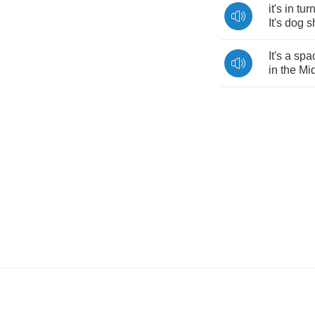
it's
in
tur
It's
dog
s
It's
a
spa
in
the
Mi