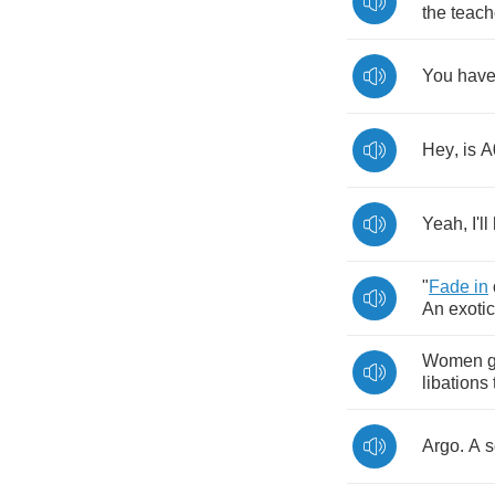
the
teach
You
hav
Hey
,
is
A
Yeah
,
I'll
"
Fade
in
An
exotic
Women
libations
Argo
.
A
s