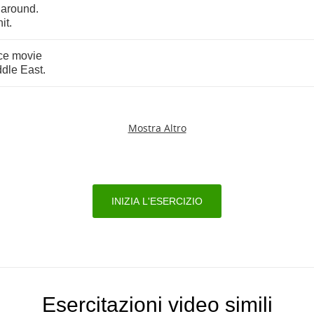
naround
.
hit
.
ce
movie
ddle
East
.
Mostra Altro
INIZIA L'ESERCIZIO
Esercitazioni video simili