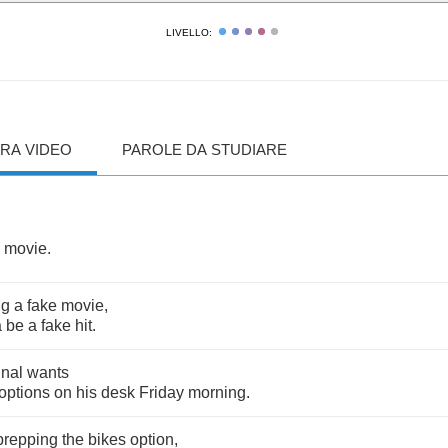
LIVELLO:
RA VIDEO
PAROLE DA STUDIARE
movie
.
ng
a
fake
movie
,
a
be
a
fake
hit
.
inal
wants
options
on
his
desk
Friday
morning
.
prepping
the
bikes
option
,