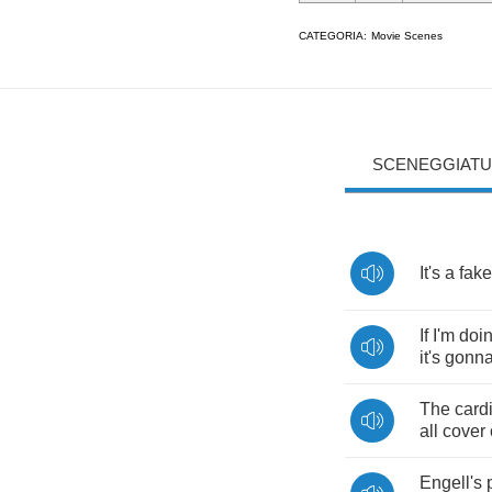
CATEGORIA:
Movie Scenes
SCENEGGIATU
It's
a
fake
If
I'm
doi
it's
gonn
The
card
all
cover
Engell's