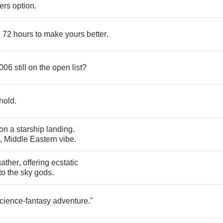
ers
option
.
e
72
hours
to
make
yours
better
.
006
still
on
the
open
list
?
hold
.
on
a
starship
landing
.
,
Middle
Eastern
vibe
.
gather
,
offering
ecstatic
to
the
sky
gods
.
cience
-
fantasy
adventure
."