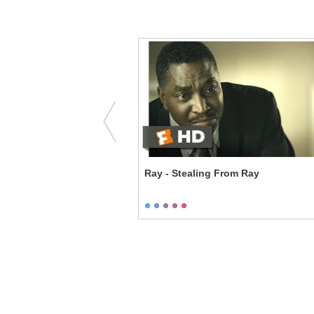
Newt Scene
Ray - Stealing From Ray