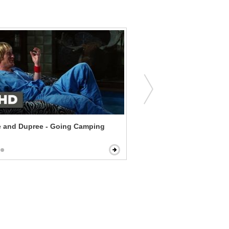
e and Dupree - Going Camping
Casino - A Hell of a Handi