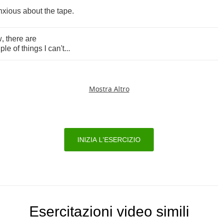
nxious
about
the
tape
.
w
,
there
are
ple
of
things
I
can't
...
Mostra Altro
INIZIA L'ESERCIZIO
Esercitazioni video simili