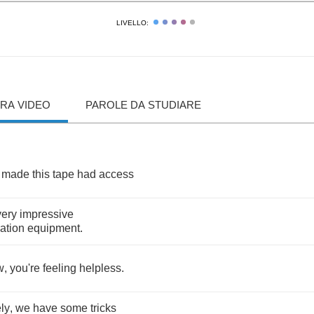
LIVELLO:
RA VIDEO
PAROLE DA STUDIARE
made
this
tape
had
access
very
impressive
tration
equipment
.
w
,
you're
feeling
helpless
.
ly
,
we
have
some
tricks