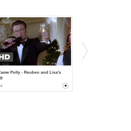
ame Polly - Reuben and Lisa's
The Shack - A Garden of 
ng