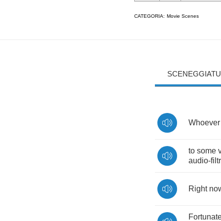
CATEGORIA:
Movie Scenes
SCENEGGIATU
Whoever
to
some
audio
-
fil
Right
no
Fortunate