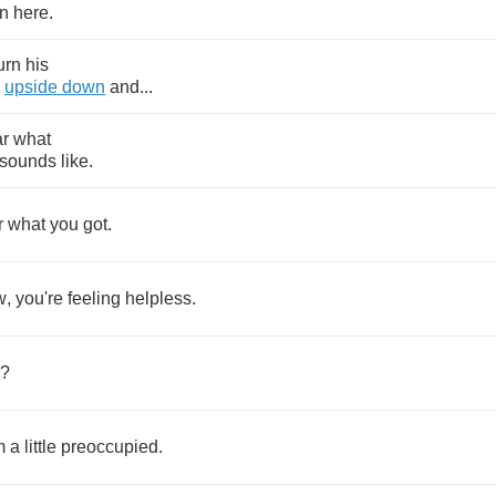
n
here
.
urn
his
upside
down
and
...
r
what
sounds
like
.
r
what
you
got
.
w
,
you're
feeling
helpless
.
?
m
a
little
preoccupied
.