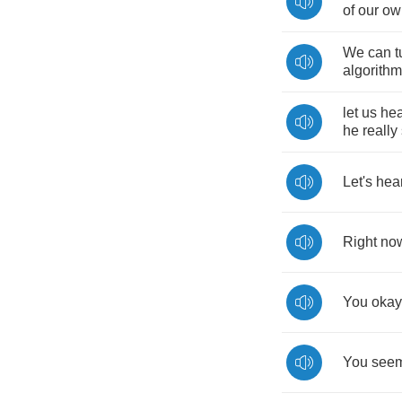
of
our
ow
We
can
t
algorithm
let
us
hea
he
really
Let's
hea
Right
no
You
okay
You
see