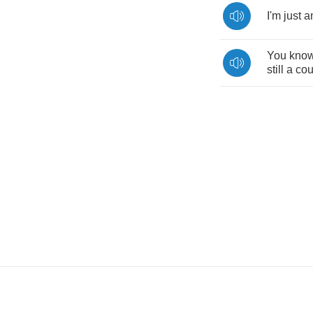
I'm
just
a
You
kno
still
a
cou