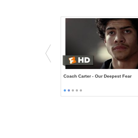
rtner Mode
Coach Carter - Our Deepest Fear