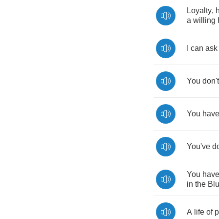
Loyalty
,
a
willing
I
can
ask
You
don't
You
hav
You've
d
You
hav
in
the
Bl
A
life
of
p