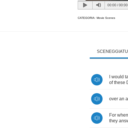
00:00
/
00:00
CATEGORIA:
Movie Scenes
SCENEGGIATU
I
would
t
of
these
over
an
a
For
whe
they
ans