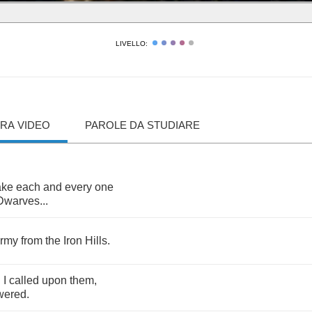
LIVELLO:
RA VIDEO
PAROLE DA STUDIARE
ake
each
and
every
one
Dwarves
...
rmy
from
the
Iron
Hills
.
n
I
called
upon
them
,
wered
.