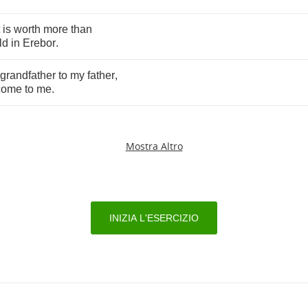
is
worth
more
than
ld
in
Erebor
.
grandfather
to
my
father
,
come
to
me
.
Mostra Altro
INIZIA L'ESERCIZIO