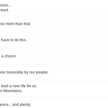
honor
...
heart
.
no
more
than
that
.
have
to
do
this
.
e
a
choice
.
one
honorably
by
our
people
.
e
built
a
new
life
for
us
ue
Mountains
.
eace
...
and
plenty
.