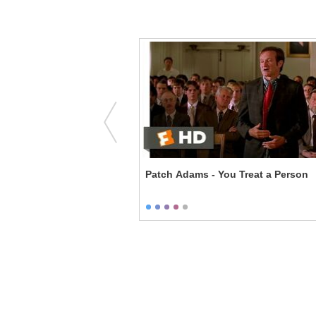
 There Was a Drowning
Patch Adams - You Treat a Person