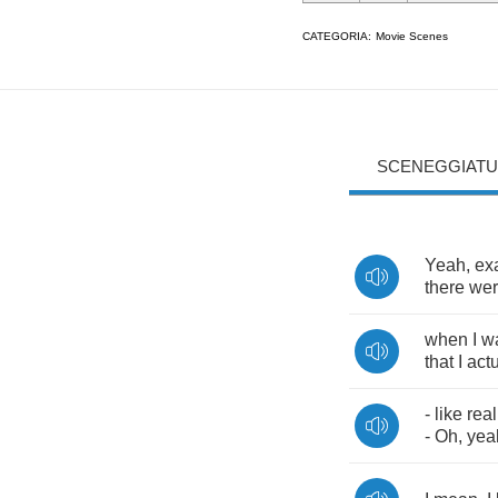
CATEGORIA:
Movie Scenes
SCENEGGIATU
Yeah
,
ex
there
we
when
I
w
that
I
actu
-
like
real
-
Oh
,
yea