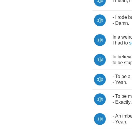
I
mean
,
I
-
I
rode
b
-
Damn
.
In
a
weir
I
had
to
s
to
believ
to
be
stu
-
To
be
a
-
Yeah
.
-
To
be
m
-
Exactly
-
An
imbe
-
Yeah
.