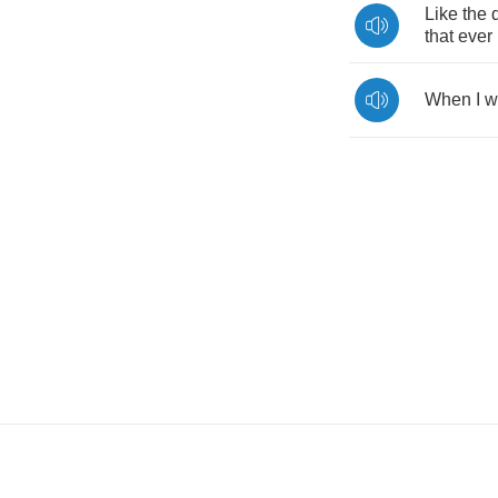
Like
the
that
ever
When
I
w