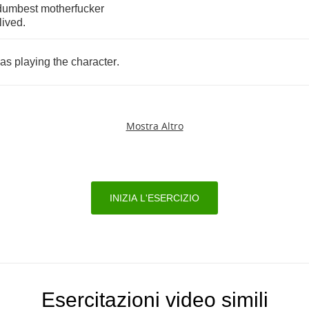
dumbest
motherfucker
lived
.
as
playing
the
character
.
Mostra Altro
INIZIA L'ESERCIZIO
Esercitazioni video simili