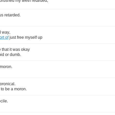
brushed
my
teeth
retarded
,
us
retarded
.
d
way
,
ort
of
just
free
myself
up
e
that
it
was
okay
pid
or
dumb
.
moron
.
oronical
.
,
to
be
a
moron
.
cile
.