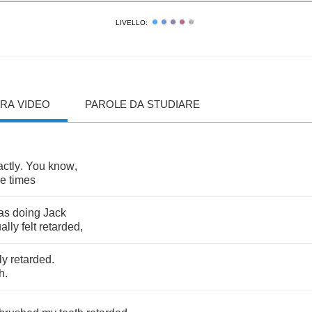
LIVELLO:
RA VIDEO
PAROLE DA STUDIARE
actly
.
You
know
,
re
times
as
doing
Jack
ally
felt
retarded
,
ly
retarded
.
h
.