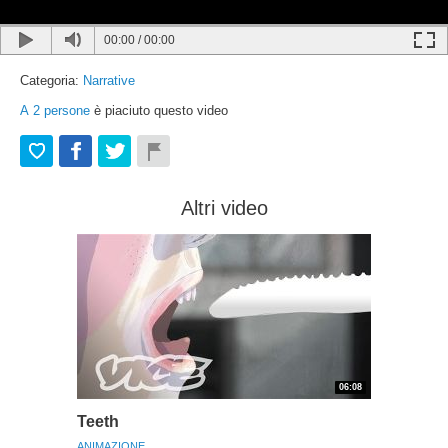
00:00
/
00:00
Categoria:
Narrative
A
2
persone
è piaciuto questo video
Altri video
06:08
Teeth
ANIMAZIONE