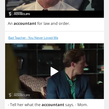
An
accountant
for
law
and
order
.
Bad Teacher - You Never Loved Me
-
Tell
her
what
the
accountant
says
.
-
Mom
.