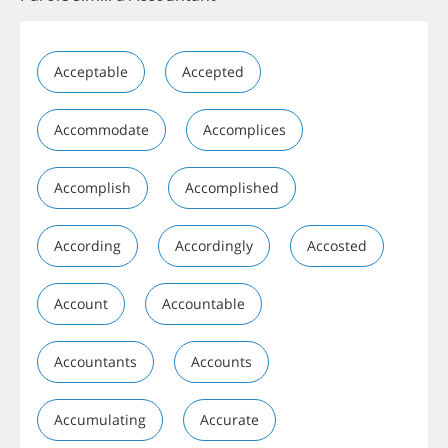
Acceptable
Accepted
Accommodate
Accomplices
Accomplish
Accomplished
According
Accordingly
Accosted
Account
Accountable
Accountants
Accounts
Accumulating
Accurate