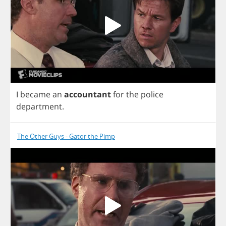
I
became
an
accountant
for
the
police
department
.
The Other Guys - Gator the Pimp