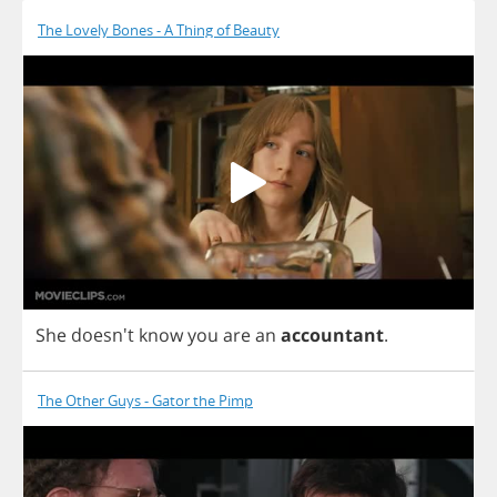
The Lovely Bones - A Thing of Beauty
She
doesn't
know
you
are
an
accountant
.
The Other Guys - Gator the Pimp