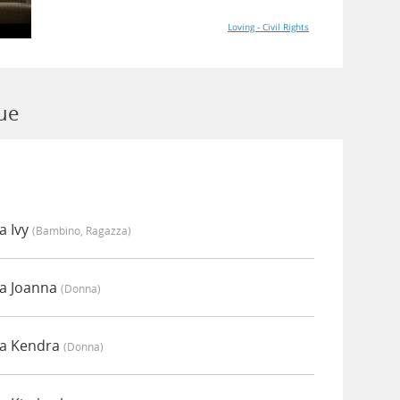
Loving - Civil Rights
ue
a Ivy
(bambino, Ragazza)
da Joanna
(donna)
da Kendra
(donna)