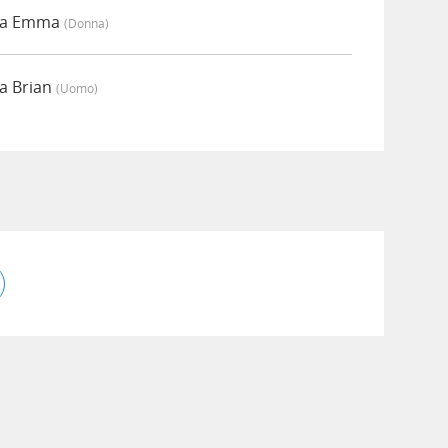
 da Emma
(donna)
a Brian
(uomo)