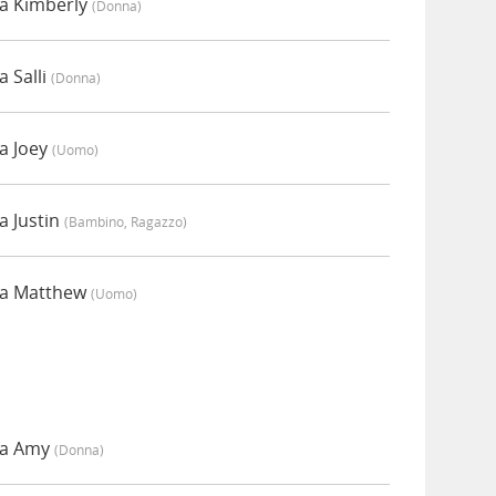
a Kimberly
(donna)
 Salli
(donna)
a Joey
(uomo)
a Justin
(bambino, Ragazzo)
da Matthew
(uomo)
da Amy
(donna)