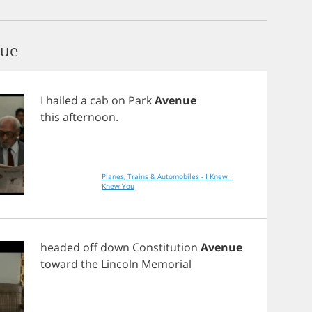
nue
I
hailed
a
cab
on
Park
Avenue
this
afternoon
.
Planes, Trains & Automobiles - I Knew I
Knew You
headed
off
down
Constitution
Avenue
toward
the
Lincoln
Memorial