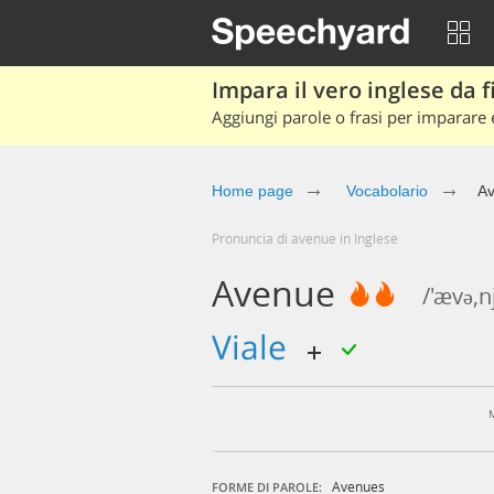
Impara il vero inglese da fi
Aggiungi parole o frasi per imparare e
Home page
Vocabolario
A
Pronuncia di avenue in Inglese
Avenue
/'ævə,n
viale
Avenues
FORME DI PAROLE: