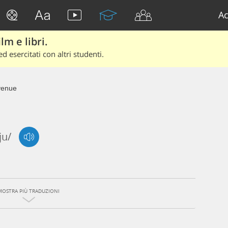
Ac
lm e libri.
d esercitati con altri studenti.
venue
ju/
MOSTRA PIÙ TRADUZIONI