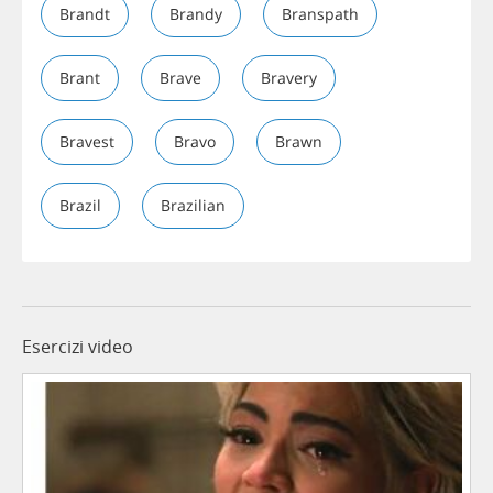
Brandt
Brandy
Branspath
Brant
Brave
Bravery
Bravest
Bravo
Brawn
Brazil
Brazilian
Esercizi video