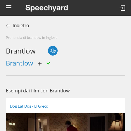
Indietro
Pronuncia di brantlow in Inglese
Brantlow
brantlow
Esempi dai film con Brantlow
Dog Eat Dog - El Greco