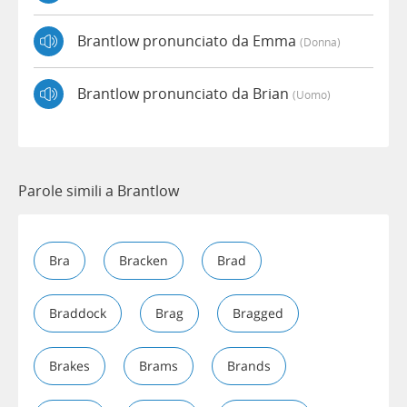
Brantlow pronunciato da Emma
(donna)
Brantlow pronunciato da Brian
(uomo)
Parole simili a Brantlow
Bra
Bracken
Brad
Braddock
Brag
Bragged
Brakes
Brams
Brands