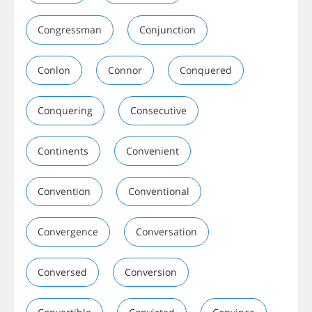
Congressman
Conjunction
Conlon
Connor
Conquered
Conquering
Consecutive
Continents
Convenient
Convention
Conventional
Convergence
Conversation
Conversed
Conversion