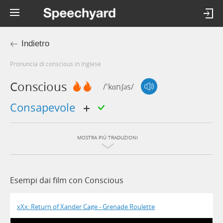
Indietro
Pronuncia di conscious in Inglese
Conscious
/'kɑnʃəs/
consapevole
MOSTRA PIÙ TRADUZIONI
Esempi dai film con Conscious
xXx: Return of Xander Cage - Grenade Roulette