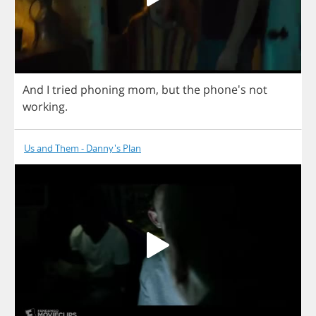
And
I
tried
phoning
mom
,
but
the
phone's
not
working
.
Us and Them - Danny's Plan