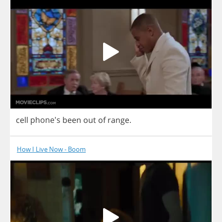
cell
phone's
been
out
of
range
.
How I Live Now - Boom