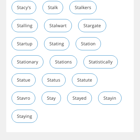
Stacy's
Stalk
Stalkers
Stalling
Stalwart
Stargate
Startup
Stating
Station
Stationary
Stations
Statistically
Statue
Status
Statute
Stavro
Stay
Stayed
Stayin
Staying