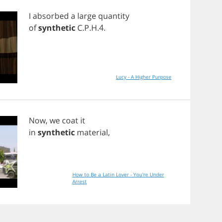
I
absorbed
a
large
quantity
of
synthetic
C
.
P
.
H
.4.
Lucy - A Higher Purpose
Now
,
we
coat
it
in
synthetic
material
,
How to Be a Latin Lover - You're Under
Arrest