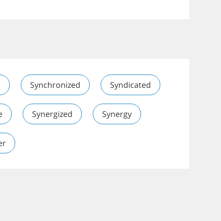
e
Synchronized
Syndicated
e
Synergized
Synergy
er