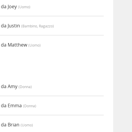
 da Joey
(uomo)
 da Justin
(bambino, Ragazzo)
o da Matthew
(uomo)
o da Amy
(donna)
to da Emma
(donna)
 da Brian
(uomo)