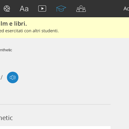
Ac
lm e libri.
d esercitati con altri studenti.
nthetic
k/
hetic