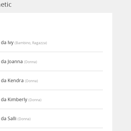
etic
 da Ivy
(bambino, Ragazza)
o da Joanna
(donna)
o da Kendra
(donna)
o da Kimberly
(donna)
da Salli
(donna)