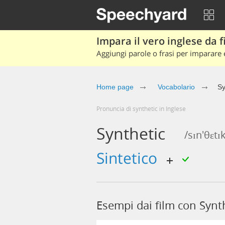
Impara il vero inglese da fi
Aggiungi parole o frasi per imparare e
Home page
Vocabolario
Sy
Pronuncia di synthetic in Inglese
Synthetic
/sɪn'θɛtɪ
sintetico
Esempi dai film con Synt